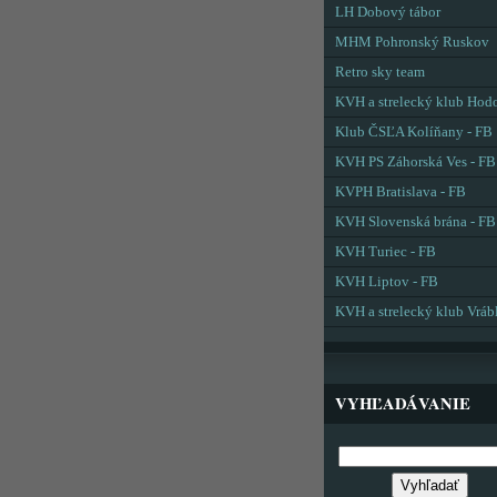
LH Dobový tábor
MHM Pohronský Ruskov
Retro sky team
KVH a strelecký klub Hod
Klub ČSĽA Kolíňany - FB
KVH PS Záhorská Ves - FB
KVPH Bratislava - FB
KVH Slovenská brána - FB
KVH Turiec - FB
KVH Liptov - FB
KVH a strelecký klub Vráb
VYHĽADÁVANIE