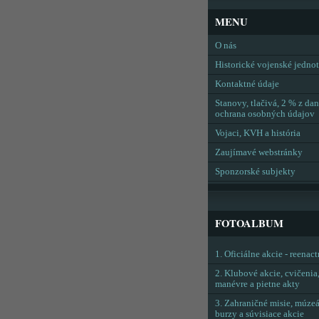
MENU
O nás
Historické vojenské jedno
Kontaktné údaje
Stanovy, tlačivá, 2 % z dan
ochrana osobných údajov
Vojaci, KVH a história
Zaujímavé webstránky
Sponzorské subjekty
FOTOALBUM
1. Oficiálne akcie - reenac
2. Klubové akcie, cvičenia
manévre a pietne akty
3. Zahraničné misie, múzeá
burzy a súvisiace akcie