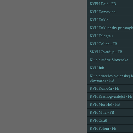
KVPH Dojč - FB
KVH Domovina
KVH Dukla
KVH Dukliansky priesmyk
KVH Feldgrau
KVH Golian - FB
SKVH Gvardija - FB
Klub histórie Slovenska
KVH Juh
Klub priateľov vojenskej h
Slovenska - FB
KVH Komoča - FB
KVH Krasnogvardejci - FB
KVH Mor Ho! - FB
KVH Nitra - FB
KVH Ostrô
KVH Polom - FB