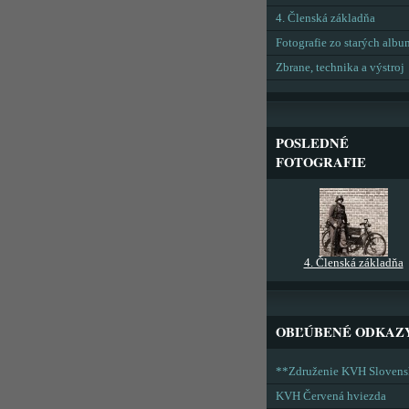
4. Členská základňa
Fotografie zo starých alb
Zbrane, technika a výstroj
POSLEDNÉ
FOTOGRAFIE
4. Členská základňa
OBĽÚBENÉ ODKAZ
**Združenie KVH Sloven
KVH Červená hviezda