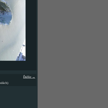
Ďalšie →
ndách)