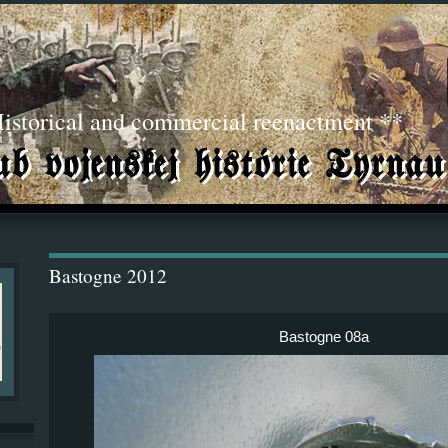
torical and commercial reenactment **
Bastogne 2012
Bastogne 08a