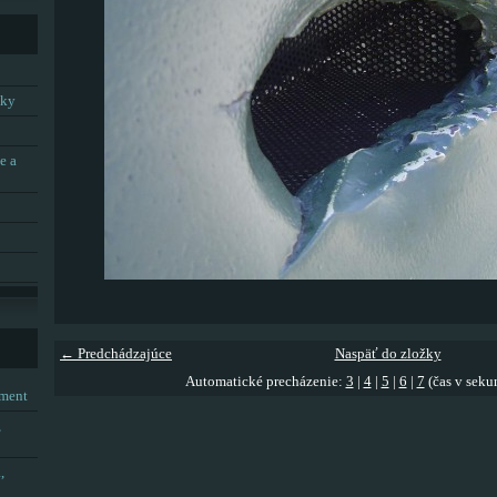
tky
e a
← Predchádzajúce
Naspäť do zložky
Automatické precházenie:
3
|
4
|
5
|
6
|
7
(čas v seku
tment
,
,