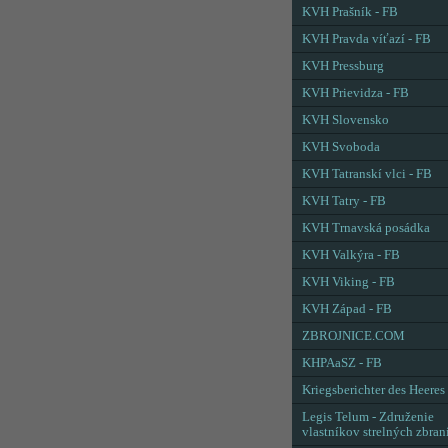
KVH Prašník - FB
KVH Pravda víťazí - FB
KVH Pressburg
KVH Prievidza - FB
KVH Slovensko
KVH Svoboda
KVH Tatranskí vlci - FB
KVH Tatry - FB
KVH Trnavská posádka
KVH Valkýra - FB
KVH Viking - FB
KVH Západ - FB
ZBROJNICE.COM
KHPAaSZ - FB
Kriegsberichter des Heeres
Legis Telum - Združenie
vlastníkov strelných zbran