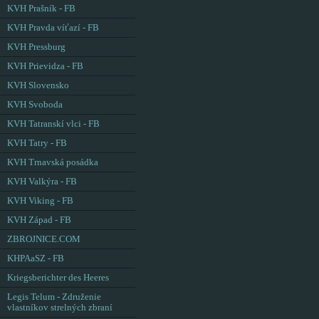
KVH Prašník - FB
KVH Pravda víťazí - FB
KVH Pressburg
KVH Prievidza - FB
KVH Slovensko
KVH Svoboda
KVH Tatranskí vlci - FB
KVH Tatry - FB
KVH Trnavská posádka
KVH Valkýra - FB
KVH Viking - FB
KVH Západ - FB
ZBROJNICE.COM
KHPAaSZ - FB
Kriegsberichter des Heeres
Legis Telum - Združenie
vlastníkov strelných zbraní