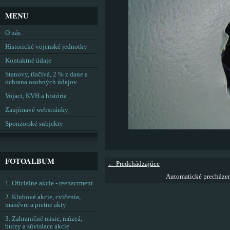
MENU
O nás
Historické vojenské jednotky
Kontaktné údaje
Stanovy, tlačivá, 2 % z dane a
ochrana osobných údajov
Vojaci, KVH a história
Zaujímavé webstránky
Sponzorské subjekty
FOTOALBUM
← Predchádzajúce
Automatické precháze
1. Oficiálne akcie - reenactment
2. Klubové akcie, cvičenia,
manévre a pietne akty
3. Zahraničné misie, múzeá,
burzy a súvisiace akcie