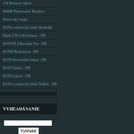
LH Dobový tábor
MHM Pohronský Ruskov
Retro sky team
KVH a strelecký klub Hodošík
Klub ČSĽA Kolíňany - FB
KVH PS Záhorská Ves - FB
KVPH Bratislava - FB
KVH Slovenská brána - FB
KVH Turiec - FB
KVH Liptov - FB
KVH a strelecký klub Vráble - FB
VYHĽADÁVANIE