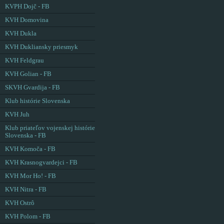
KVPH Dojč - FB
KVH Domovina
KVH Dukla
KVH Dukliansky priesmyk
KVH Feldgrau
KVH Golian - FB
SKVH Gvardija - FB
Klub histórie Slovenska
KVH Juh
Klub priateľov vojenskej histórie
Slovenska - FB
KVH Komoča - FB
KVH Krasnogvardejci - FB
KVH Mor Ho! - FB
KVH Nitra - FB
KVH Ostrô
KVH Polom - FB