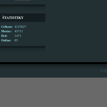
ŠTATISTIKY
Celkom:
4125627
Mesiac:
45711
Deň:
1471
Online:
85
© 20