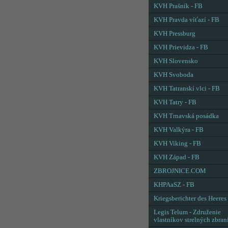
KVH Prašník - FB
KVH Pravda víťazí - FB
KVH Pressburg
KVH Prievidza - FB
KVH Slovensko
KVH Svoboda
KVH Tatranskí vlci - FB
KVH Tatry - FB
KVH Trnavská posádka
KVH Valkýra - FB
KVH Viking - FB
KVH Západ - FB
ZBROJNICE.COM
KHPAaSZ - FB
Kriegsberichter des Heeres
Legis Telum - Združenie
vlastníkov strelných zbran