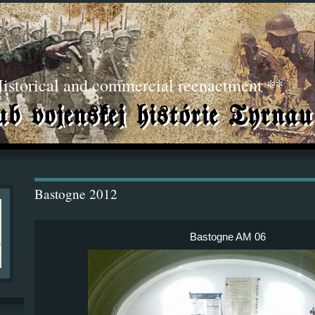
torical and commercial reenactment **
Bastogne 2012
Bastogne AM 06