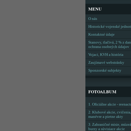
MENU
O nás
Historické vojenské jedno
Kontaktné údaje
Stanovy, tlačivá, 2 % z dan
ochrana osobných údajov
Vojaci, KVH a história
Zaujímavé webstránky
Sponzorské subjekty
FOTOALBUM
1. Oficiálne akcie - reenac
2. Klubové akcie, cvičenia
manévre a pietne akty
3. Zahraničné misie, múzeá
burzy a súvisiace akcie