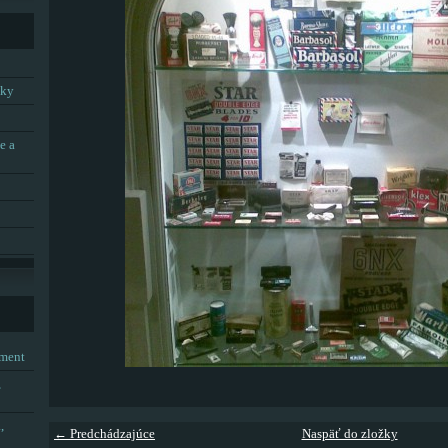
tky
e a
tment
,
,
← Predchádzajúce
Naspäť do zložky