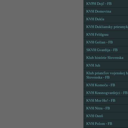
KVPH Dojč - FB
KVH Domovina
KVH Dukla
KVH Dukliansky priesmyk
KVH Feldgrau
KVH Golian - FB
SKVH Gvardija - FB
Klub histórie Slovenska
KVH Juh
Klub priateľov vojenskej h
Slovenska - FB
KVH Komoča - FB
KVH Krasnogvardejci - FB
KVH Mor Ho! - FB
KVH Nitra - FB
KVH Ostrô
KVH Polom - FB