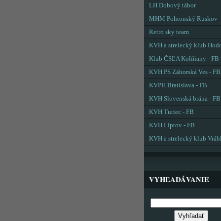
LH Dobový tábor
MHM Pohronský Ruskov
Retro sky team
KVH a strelecký klub Hod
Klub ČSĽA Kolíňany - FB
KVH PS Záhorská Ves - FB
KVPH Bratislava - FB
KVH Slovenská brána - FB
KVH Turiec - FB
KVH Liptov - FB
KVH a strelecký klub Vráb
VYHĽADÁVANIE