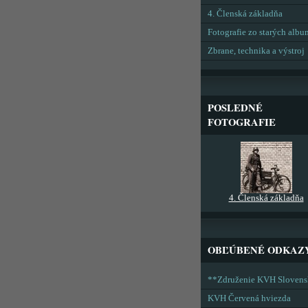
4. Členská základňa
Fotografie zo starých alb
Zbrane, technika a výstroj
POSLEDNÉ
FOTOGRAFIE
4. Členská základňa
OBĽÚBENÉ ODKAZ
**Združenie KVH Sloven
KVH Červená hviezda