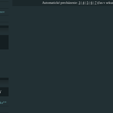
Automatické precházenie:
3
|
4
|
5
|
6
|
7
(čas v seku
umov
Y
ska**