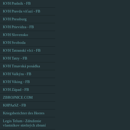
KVH Prašník - FB
KVH Pravda víťazí - FB
KVH Pressburg
KVH Prievidza - FB
KVH Slovensko
KVH Svoboda
KVH Tatranskí vlci - FB
KVH Tatry - FB
KVH Trnavská posádka
KVH Valkýra - FB
KVH Viking - FB
KVH Západ - FB
ZBROJNICE.COM
KHPAaSZ - FB
Kriegsberichter des Heeres
Legis Telum - Združenie
vlastníkov strelných zbraní