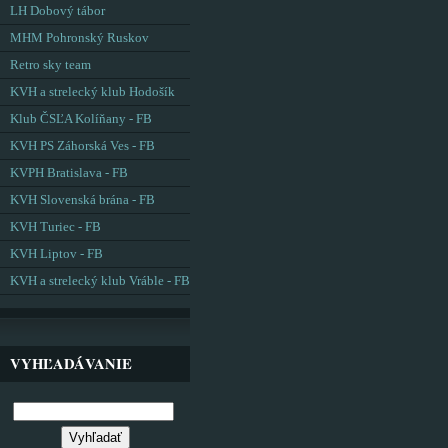
LH Dobový tábor
MHM Pohronský Ruskov
Retro sky team
KVH a strelecký klub Hodošík
Klub ČSĽA Kolíňany - FB
KVH PS Záhorská Ves - FB
KVPH Bratislava - FB
KVH Slovenská brána - FB
KVH Turiec - FB
KVH Liptov - FB
KVH a strelecký klub Vráble - FB
VYHĽADÁVANIE