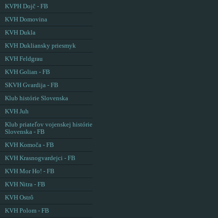
KVPH Dojč - FB
KVH Domovina
KVH Dukla
KVH Dukliansky priesmyk
KVH Feldgrau
KVH Golian - FB
SKVH Gvardija - FB
Klub histórie Slovenska
KVH Juh
Klub priateľov vojenskej histórie
Slovenska - FB
KVH Komoča - FB
KVH Krasnogvardejci - FB
KVH Mor Ho! - FB
KVH Nitra - FB
KVH Ostrô
KVH Polom - FB