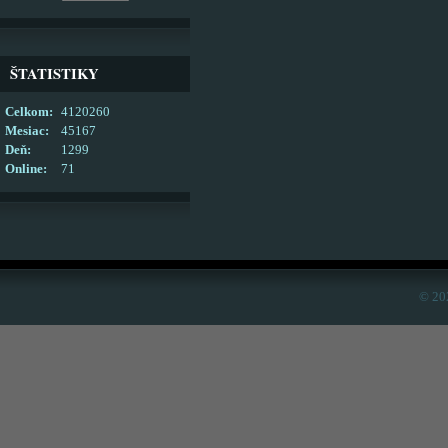
ŠTATISTIKY
Celkom:
4120260
Mesiac:
45167
Deň:
1299
Online:
71
© 20