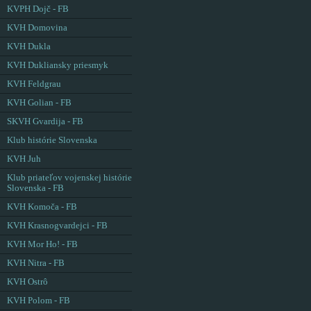
KVPH Dojč - FB
KVH Domovina
KVH Dukla
KVH Dukliansky priesmyk
KVH Feldgrau
KVH Golian - FB
SKVH Gvardija - FB
Klub histórie Slovenska
KVH Juh
Klub priateľov vojenskej histórie
Slovenska - FB
KVH Komoča - FB
KVH Krasnogvardejci - FB
KVH Mor Ho! - FB
KVH Nitra - FB
KVH Ostrô
KVH Polom - FB