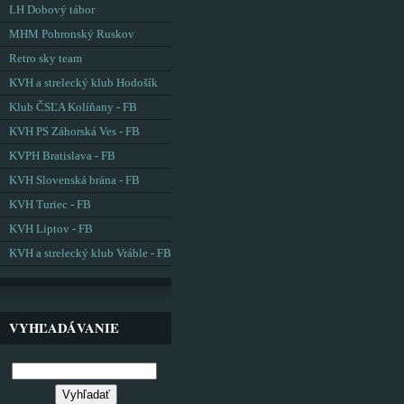
LH Dobový tábor
MHM Pohronský Ruskov
Retro sky team
KVH a strelecký klub Hodošík
Klub ČSĽA Kolíňany - FB
KVH PS Záhorská Ves - FB
KVPH Bratislava - FB
KVH Slovenská brána - FB
KVH Turiec - FB
KVH Liptov - FB
KVH a strelecký klub Vráble - FB
VYHĽADÁVANIE