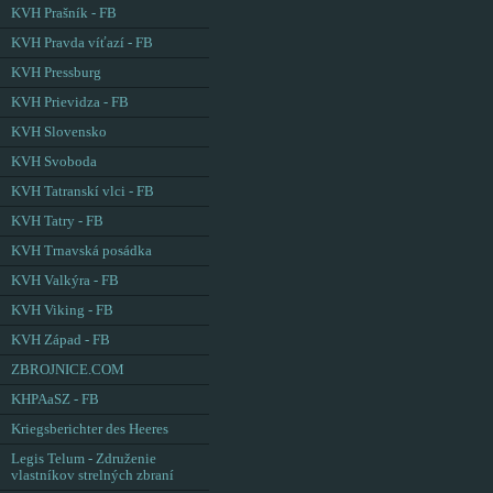
KVH Prašník - FB
KVH Pravda víťazí - FB
KVH Pressburg
KVH Prievidza - FB
KVH Slovensko
KVH Svoboda
KVH Tatranskí vlci - FB
KVH Tatry - FB
KVH Trnavská posádka
KVH Valkýra - FB
KVH Viking - FB
KVH Západ - FB
ZBROJNICE.COM
KHPAaSZ - FB
Kriegsberichter des Heeres
Legis Telum - Združenie
vlastníkov strelných zbraní