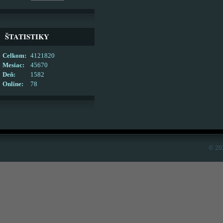
ŠTATISTIKY
Celkom:
4121820
Mesiac:
45670
Deň:
1582
Online:
78
© 20