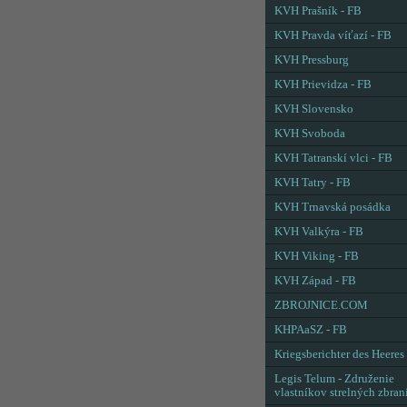
KVH Prašník - FB
KVH Pravda víťazí - FB
KVH Pressburg
KVH Prievidza - FB
KVH Slovensko
KVH Svoboda
KVH Tatranskí vlci - FB
KVH Tatry - FB
KVH Trnavská posádka
KVH Valkýra - FB
KVH Viking - FB
KVH Západ - FB
ZBROJNICE.COM
KHPAaSZ - FB
Kriegsberichter des Heeres
Legis Telum - Združenie
vlastníkov strelných zbran