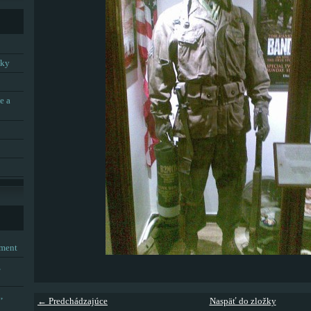
tky
e a
tment
,
,
← Predchádzajúce
Naspäť do zložky