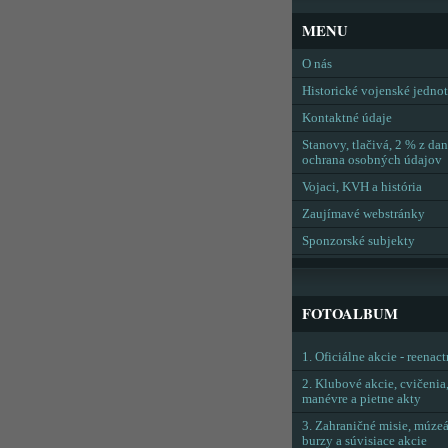
MENU
O nás
Historické vojenské jedno
Kontaktné údaje
Stanovy, tlačivá, 2 % z dan
ochrana osobných údajov
Vojaci, KVH a história
Zaujímavé webstránky
Sponzorské subjekty
FOTOALBUM
1. Oficiálne akcie - reenac
2. Klubové akcie, cvičenia
manévre a pietne akty
3. Zahraničné misie, múzeá
burzy a súvisiace akcie