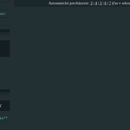
Automatické precházenie:
3
|
4
|
5
|
6
|
7
(čas v seku
umov
Y
ska**