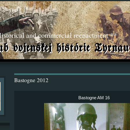
torical and commercial reenactment **
Bastogne 2012
Bastogne AM 16