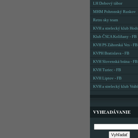
LH Dobový tábor
MHM Pohronský Ruskov
Retro sky team
KVH a strelecký klub Hod
Klub ČSĽA Kolíňany - FB
KVH PS Záhorská Ves - FB
KVPH Bratislava - FB
KVH Slovenská brána - FB
KVH Turiec - FB
KVH Liptov - FB
KVH a strelecký klub Vráb
VYHĽADÁVANIE