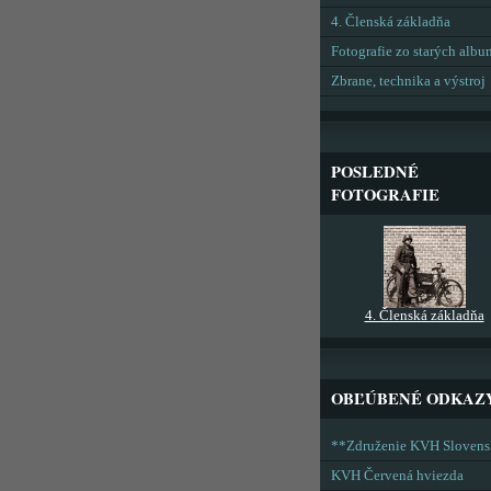
4. Členská základňa
Fotografie zo starých alb
Zbrane, technika a výstroj
POSLEDNÉ
FOTOGRAFIE
4. Členská základňa
OBĽÚBENÉ ODKAZ
**Združenie KVH Sloven
KVH Červená hviezda