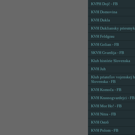
KVPH Dojč - FB
KVH Domovina
KVH Dukla
KVH Dukliansky priesmyk
KVH Feldgrau
KVH Golian - FB
SKVH Gvardija - FB
Klub histórie Slovenska
KVH Juh
Klub priateľov vojenskej h
Slovenska - FB
KVH Komoča - FB
KVH Krasnogvardejci - FB
KVH Mor Ho! - FB
KVH Nitra - FB
KVH Ostrô
KVH Polom - FB