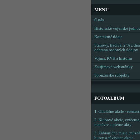
MENU
O nás
Historické vojenské jedno
Kontaktné údaje
Stanovy, tlačivá, 2 % z dan
ochrana osobných údajov
Vojaci, KVH a história
Zaujímavé webstránky
Sponzorské subjekty
FOTOALBUM
1. Oficiálne akcie - reenac
2. Klubové akcie, cvičenia
manévre a pietne akty
3. Zahraničné misie, múzeá
burzy a súvisiace akcie