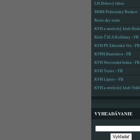
LH Dobový tábor
MHM Pohronský Ruskov
Retro sky team
KVH a strelecký klub Hod
Klub ČSĽA Kolíňany - FB
KVH PS Záhorská Ves - FB
KVPH Bratislava - FB
KVH Slovenská brána - FB
KVH Turiec - FB
KVH Liptov - FB
KVH a strelecký klub Vráb
VYHĽADÁVANIE