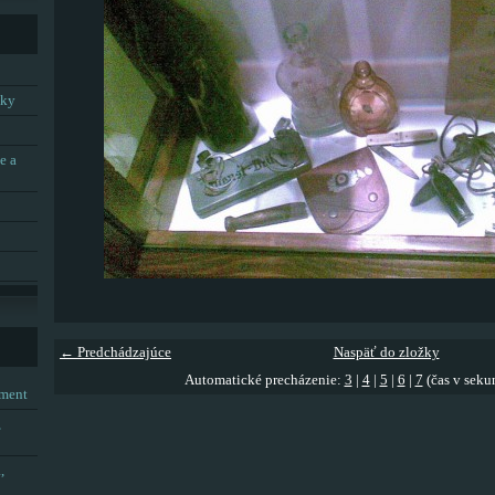
tky
e a
← Predchádzajúce
Naspäť do zložky
Automatické precházenie:
3
|
4
|
5
|
6
|
7
(čas v seku
tment
,
,