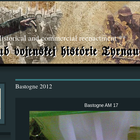
torical and commercial reenactment **
Bastogne 2012
Bastogne AM 17