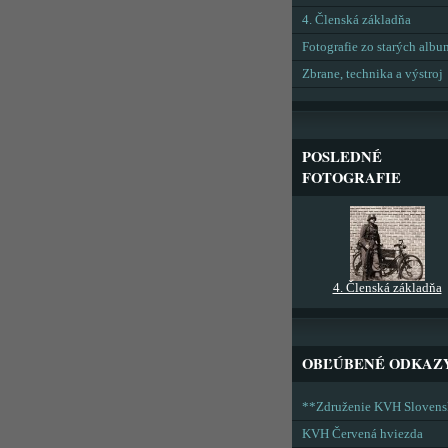
4. Členská základňa
Fotografie zo starých alb
Zbrane, technika a výstroj
POSLEDNÉ
FOTOGRAFIE
4. Členská základňa
OBĽÚBENÉ ODKAZ
**Združenie KVH Sloven
KVH Červená hviezda