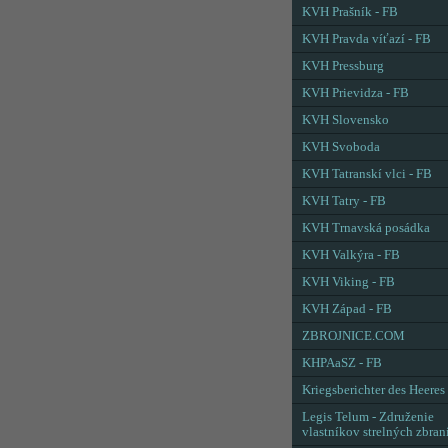
KVH Prašník - FB
KVH Pravda víťazí - FB
KVH Pressburg
KVH Prievidza - FB
KVH Slovensko
KVH Svoboda
KVH Tatranskí vlci - FB
KVH Tatry - FB
KVH Trnavská posádka
KVH Valkýra - FB
KVH Viking - FB
KVH Západ - FB
ZBROJNICE.COM
KHPAaSZ - FB
Kriegsberichter des Heeres
Legis Telum - Združenie
vlastníkov strelných zbran