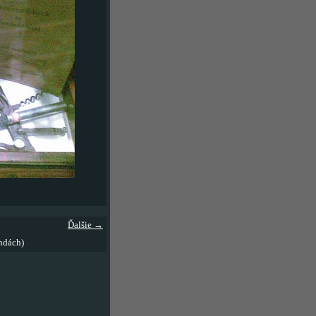
Ďalšie →
ndách)