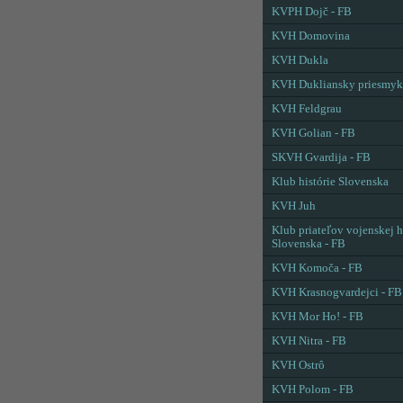
KVPH Dojč - FB
KVH Domovina
KVH Dukla
KVH Dukliansky priesmyk
KVH Feldgrau
KVH Golian - FB
SKVH Gvardija - FB
Klub histórie Slovenska
KVH Juh
Klub priateľov vojenskej h
Slovenska - FB
KVH Komoča - FB
KVH Krasnogvardejci - FB
KVH Mor Ho! - FB
KVH Nitra - FB
KVH Ostrô
KVH Polom - FB