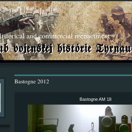
torical and commercial reenactment **
Bastogne 2012
Bastogne AM 18