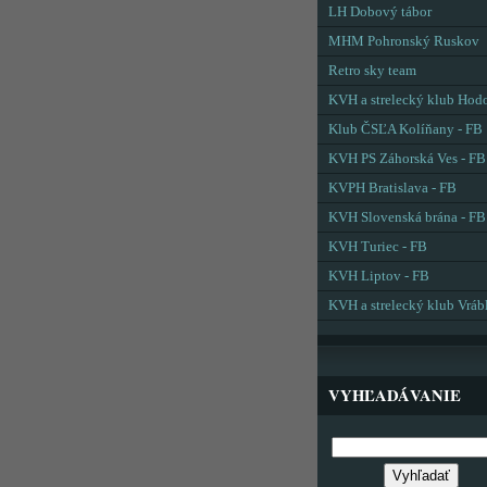
LH Dobový tábor
MHM Pohronský Ruskov
Retro sky team
KVH a strelecký klub Hod
Klub ČSĽA Kolíňany - FB
KVH PS Záhorská Ves - FB
KVPH Bratislava - FB
KVH Slovenská brána - FB
KVH Turiec - FB
KVH Liptov - FB
KVH a strelecký klub Vráb
VYHĽADÁVANIE