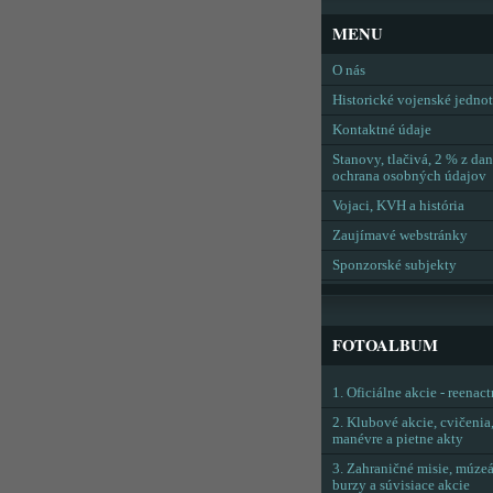
MENU
O nás
Historické vojenské jedno
Kontaktné údaje
Stanovy, tlačivá, 2 % z dan
ochrana osobných údajov
Vojaci, KVH a história
Zaujímavé webstránky
Sponzorské subjekty
FOTOALBUM
1. Oficiálne akcie - reenac
2. Klubové akcie, cvičenia
manévre a pietne akty
3. Zahraničné misie, múzeá
burzy a súvisiace akcie