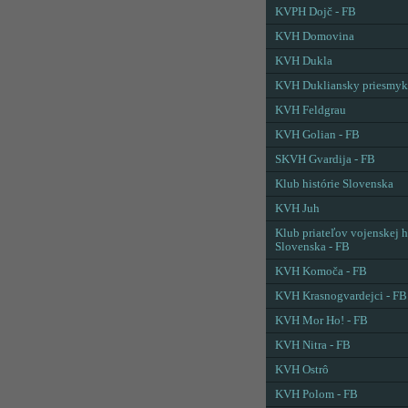
KVPH Dojč - FB
KVH Domovina
KVH Dukla
KVH Dukliansky priesmyk
KVH Feldgrau
KVH Golian - FB
SKVH Gvardija - FB
Klub histórie Slovenska
KVH Juh
Klub priateľov vojenskej h
Slovenska - FB
KVH Komoča - FB
KVH Krasnogvardejci - FB
KVH Mor Ho! - FB
KVH Nitra - FB
KVH Ostrô
KVH Polom - FB