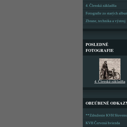
4. Členská základňa
Fotografie zo starých alb
Zbrane, technika a výstroj
POSLEDNÉ
FOTOGRAFIE
4. Členská základňa
OBĽÚBENÉ ODKAZ
**Združenie KVH Sloven
KVH Červená hviezda