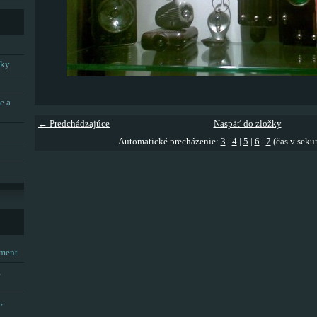
tky
e a
← Predchádzajúce
Naspäť do zložky
Automatické precházenie:
3
|
4
|
5
|
6
|
7
(čas v seku
tment
,
,