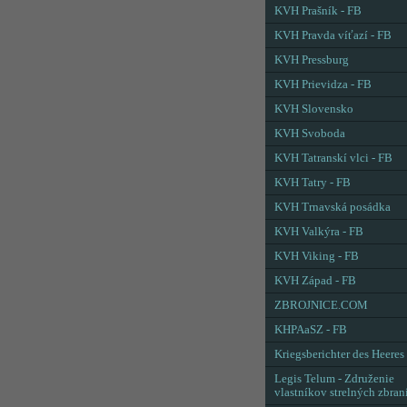
KVH Prašník - FB
KVH Pravda víťazí - FB
KVH Pressburg
KVH Prievidza - FB
KVH Slovensko
KVH Svoboda
KVH Tatranskí vlci - FB
KVH Tatry - FB
KVH Trnavská posádka
KVH Valkýra - FB
KVH Viking - FB
KVH Západ - FB
ZBROJNICE.COM
KHPAaSZ - FB
Kriegsberichter des Heeres
Legis Telum - Združenie
vlastníkov strelných zbran