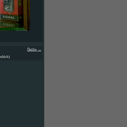
Ďalšie →
ndách)