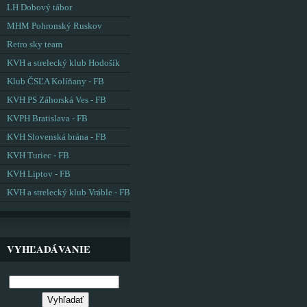
LH Dobový tábor
MHM Pohronský Ruskov
Retro sky team
KVH a strelecký klub Hodošík
Klub ČSĽA Kolíňany - FB
KVH PS Záhorská Ves - FB
KVPH Bratislava - FB
KVH Slovenská brána - FB
KVH Turiec - FB
KVH Liptov - FB
KVH a strelecký klub Vráble - FB
VYHĽADÁVANIE