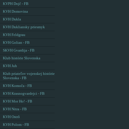
KVPH Dojč - FB
KVH Domovina
KVH Dukla
KVH Dukliansky priesmyk
KVH Feldgrau
KVH Golian - FB
SKVH Gvardija - FB
Klub histórie Slovenska
KVH Juh
Klub priateľov vojenskej histórie
Slovenska - FB
KVH Komoča - FB
KVH Krasnogvardejci - FB
KVH Mor Ho! - FB
KVH Nitra - FB
KVH Ostrô
KVH Polom - FB