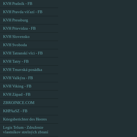
KVH Prašník - FB
KVH Pravda víťazí - FB
KVH Pressburg
KVH Prievidza - FB
KVH Slovensko
KVH Svoboda
KVH Tatranskí vlci - FB
KVH Tatry - FB
KVH Trnavská posádka
KVH Valkýra - FB
KVH Viking - FB
KVH Západ - FB
ZBROJNICE.COM
KHPAaSZ - FB
Kriegsberichter des Heeres
Legis Telum - Združenie
vlastníkov strelných zbraní