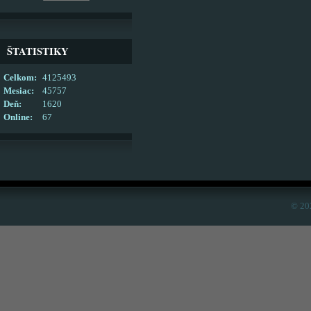
ŠTATISTIKY
Celkom:
4125493
Mesiac:
45757
Deň:
1620
Online:
67
© 20