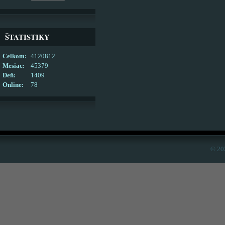
ŠTATISTIKY
Celkom:
4120812
Mesiac:
45379
Deň:
1409
Online:
78
© 20