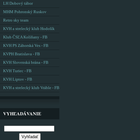
LH Dobový tábor
MHM Pohronský Ruskov
Retro sky team
KVH a strelecký klub Hodošík
Klub ČSĽA Kolíňany - FB
KVH PS Záhorská Ves - FB
KVPH Bratislava - FB
KVH Slovenská brána - FB
KVH Turiec - FB
KVH Liptov - FB
KVH a strelecký klub Vráble - FB
VYHĽADÁVANIE