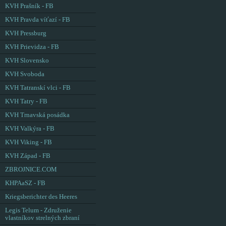
KVH Prašník - FB
KVH Pravda víťazí - FB
KVH Pressburg
KVH Prievidza - FB
KVH Slovensko
KVH Svoboda
KVH Tatranskí vlci - FB
KVH Tatry - FB
KVH Trnavská posádka
KVH Valkýra - FB
KVH Viking - FB
KVH Západ - FB
ZBROJNICE.COM
KHPAaSZ - FB
Kriegsberichter des Heeres
Legis Telum - Združenie
vlastníkov strelných zbraní