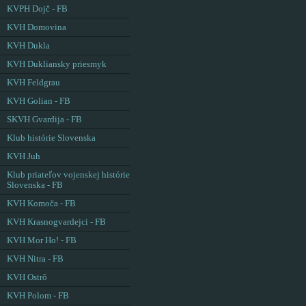
KVPH Dojč - FB
KVH Domovina
KVH Dukla
KVH Dukliansky priesmyk
KVH Feldgrau
KVH Golian - FB
SKVH Gvardija - FB
Klub histórie Slovenska
KVH Juh
Klub priateľov vojenskej histórie
Slovenska - FB
KVH Komoča - FB
KVH Krasnogvardejci - FB
KVH Mor Ho! - FB
KVH Nitra - FB
KVH Ostrô
KVH Polom - FB