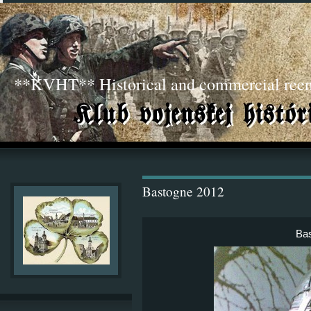
**KVHT** Historical and commercial ree
Bastogne 2012
Ba