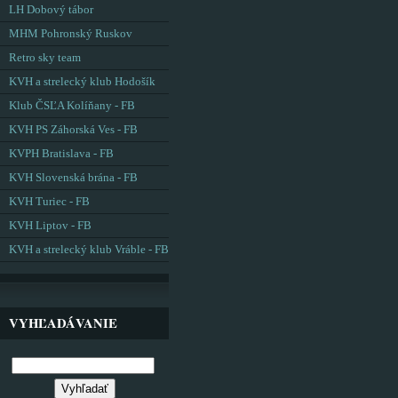
LH Dobový tábor
MHM Pohronský Ruskov
Retro sky team
KVH a strelecký klub Hodošík
Klub ČSĽA Kolíňany - FB
KVH PS Záhorská Ves - FB
KVPH Bratislava - FB
KVH Slovenská brána - FB
KVH Turiec - FB
KVH Liptov - FB
KVH a strelecký klub Vráble - FB
VYHĽADÁVANIE