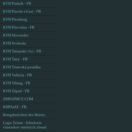
KVH Prašník - FB
KVH Pravda víťazí - FB
KVH Pressburg
KVH Prievidza - FB
KVH Slovensko
KVH Svoboda
KVH Tatranskí vlci - FB
KVH Tatry - FB
KVH Trnavská posádka
KVH Valkýra - FB
KVH Viking - FB
KVH Západ - FB
ZBROJNICE.COM
KHPAaSZ - FB
Kriegsberichter des Heeres
Legis Telum - Združenie
vlastníkov strelných zbraní