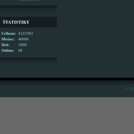
ŠTATISTIKY
Celkom:
4123583
Mesiac:
46006
Deň:
1868
Online:
68
© 20