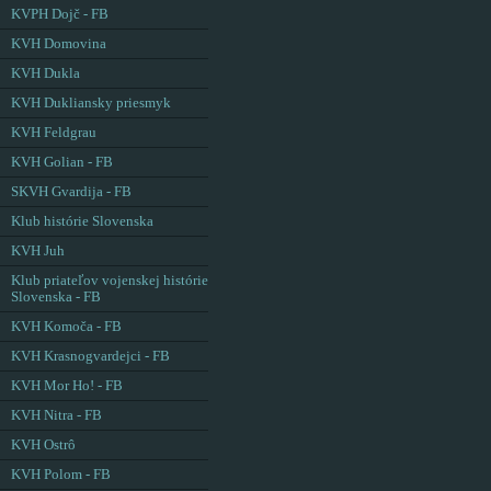
KVPH Dojč - FB
KVH Domovina
KVH Dukla
KVH Dukliansky priesmyk
KVH Feldgrau
KVH Golian - FB
SKVH Gvardija - FB
Klub histórie Slovenska
KVH Juh
Klub priateľov vojenskej histórie
Slovenska - FB
KVH Komoča - FB
KVH Krasnogvardejci - FB
KVH Mor Ho! - FB
KVH Nitra - FB
KVH Ostrô
KVH Polom - FB