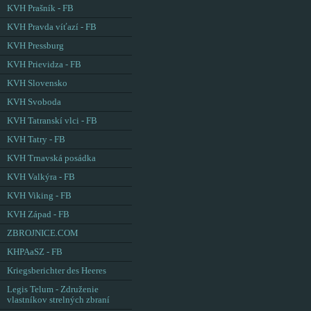
KVH Prašník - FB
KVH Pravda víťazí - FB
KVH Pressburg
KVH Prievidza - FB
KVH Slovensko
KVH Svoboda
KVH Tatranskí vlci - FB
KVH Tatry - FB
KVH Trnavská posádka
KVH Valkýra - FB
KVH Viking - FB
KVH Západ - FB
ZBROJNICE.COM
KHPAaSZ - FB
Kriegsberichter des Heeres
Legis Telum - Združenie
vlastníkov strelných zbraní