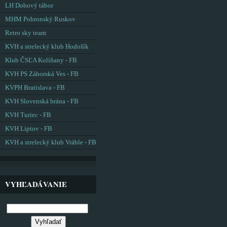
LH Dobový tábor
MHM Pohronský Ruskov
Retro sky team
KVH a strelecký klub Hodošík
Klub ČSĽA Kolíňany - FB
KVH PS Záhorská Ves - FB
KVPH Bratislava - FB
KVH Slovenská brána - FB
KVH Turiec - FB
KVH Liptov - FB
KVH a strelecký klub Vráble - FB
VYHĽADÁVANIE