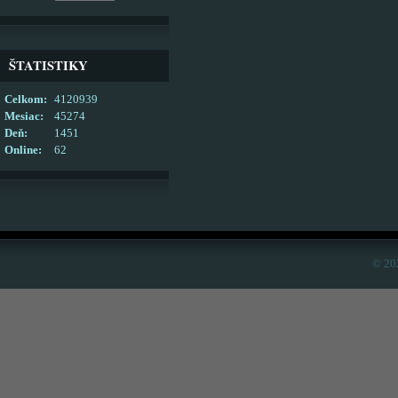
ŠTATISTIKY
Celkom:
4120939
Mesiac:
45274
Deň:
1451
Online:
62
© 20