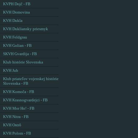
KVPH Dojč - FB
KVH Domovina
KVH Dukla
KVH Dukliansky priesmyk
KVH Feldgrau
KVH Golian - FB
SKVH Gvardija - FB
Klub histórie Slovenska
KVH Juh
Klub priateľov vojenskej histórie
Slovenska - FB
KVH Komoča - FB
KVH Krasnogvardejci - FB
KVH Mor Ho! - FB
KVH Nitra - FB
KVH Ostrô
KVH Polom - FB