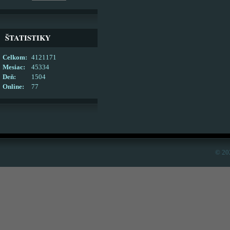
ŠTATISTIKY
Celkom:
4121171
Mesiac:
45334
Deň:
1504
Online:
77
© 20