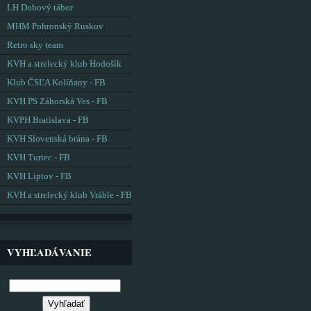
LH Dobový tábor
MHM Pohronský Ruskov
Retro sky team
KVH a strelecký klub Hodošík
Klub ČSĽA Kolíňany - FB
KVH PS Záhorská Ves - FB
KVPH Bratislava - FB
KVH Slovenská brána - FB
KVH Turiec - FB
KVH Liptov - FB
KVH a strelecký klub Vráble - FB
VYHĽADÁVANIE