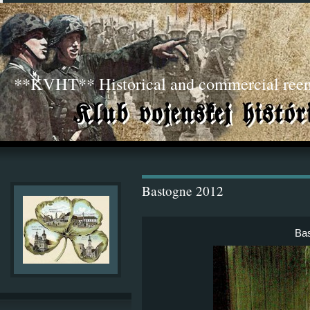
**KVHT** Historical and commercial ree
Bastogne 2012
Ba