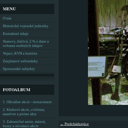
MENU
O nás
Historické vojenské jednotky
Kontaktné údaje
Stanovy, tlačivá, 2 % z dane a
ochrana osobných údajov
Vojaci, KVH a história
Zaujímavé webstránky
Sponzorské subjekty
FOTOALBUM
1. Oficiálne akcie - reenactment
2. Klubové akcie, cvičenia,
manévre a pietne akty
3. Zahraničné misie, múzeá,
← Predchádzajúce
burzy a súvisiace akcie