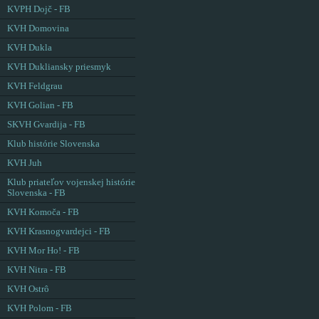
KVPH Dojč - FB
KVH Domovina
KVH Dukla
KVH Dukliansky priesmyk
KVH Feldgrau
KVH Golian - FB
SKVH Gvardija - FB
Klub histórie Slovenska
KVH Juh
Klub priateľov vojenskej histórie
Slovenska - FB
KVH Komoča - FB
KVH Krasnogvardejci - FB
KVH Mor Ho! - FB
KVH Nitra - FB
KVH Ostrô
KVH Polom - FB