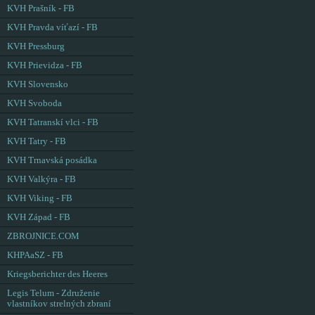
KVH Prašník - FB
KVH Pravda víťazí - FB
KVH Pressburg
KVH Prievidza - FB
KVH Slovensko
KVH Svoboda
KVH Tatranskí vlci - FB
KVH Tatry - FB
KVH Trnavská posádka
KVH Valkýra - FB
KVH Viking - FB
KVH Západ - FB
ZBROJNICE.COM
KHPAaSZ - FB
Kriegsberichter des Heeres
Legis Telum - Združenie
vlastníkov strelných zbraní