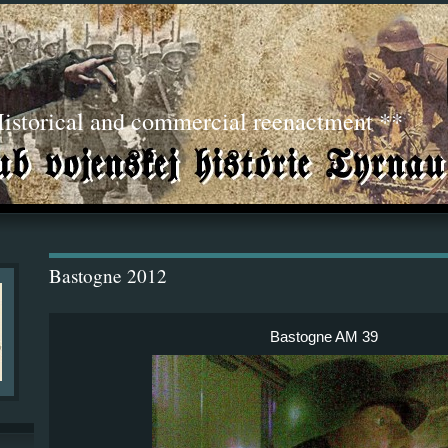
torical and commercial reenactment **
Bastogne 2012
Bastogne AM 39