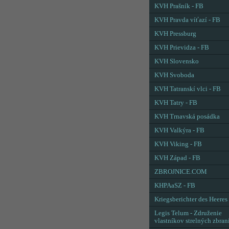
KVH Prašník - FB
KVH Pravda víťazí - FB
KVH Pressburg
KVH Prievidza - FB
KVH Slovensko
KVH Svoboda
KVH Tatranskí vlci - FB
KVH Tatry - FB
KVH Trnavská posádka
KVH Valkýra - FB
KVH Viking - FB
KVH Západ - FB
ZBROJNICE.COM
KHPAaSZ - FB
Kriegsberichter des Heeres
Legis Telum - Združenie
vlastníkov strelných zbran