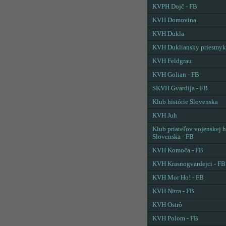
KVPH Dojč - FB
KVH Domovina
KVH Dukla
KVH Dukliansky priesmyk
KVH Feldgrau
KVH Golian - FB
SKVH Gvardija - FB
Klub histórie Slovenska
KVH Juh
Klub priateľov vojenskej h
Slovenska - FB
KVH Komoča - FB
KVH Krasnogvardejci - FB
KVH Mor Ho! - FB
KVH Nitra - FB
KVH Ostrô
KVH Polom - FB