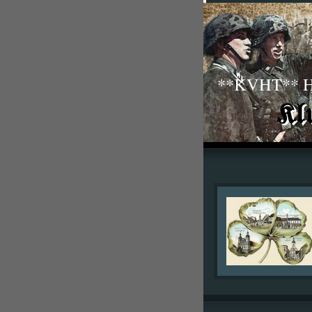
**KVHT** His