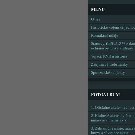
MENU
O nás
Historické vojenské jedno
Kontaktné údaje
Stanovy, tlačivá, 2 % z dan
ochrana osobných údajov
Vojaci, KVH a história
Zaujímavé webstránky
Sponzorské subjekty
FOTOALBUM
1. Oficiálne akcie - reenac
2. Klubové akcie, cvičenia
manévre a pietne akty
3. Zahraničné misie, múzeá
burzy a súvisiace akcie