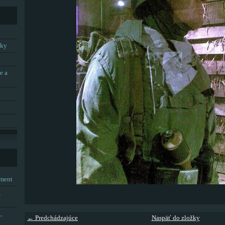
tky
e a
tment
,
,
← Predchádzajúce
Naspäť do zložky