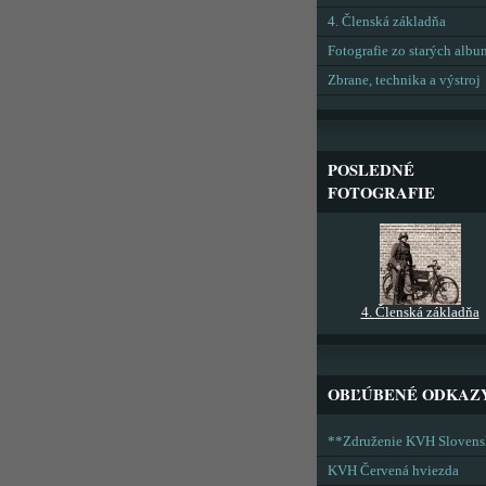
4. Členská základňa
Fotografie zo starých alb
Zbrane, technika a výstroj
POSLEDNÉ
FOTOGRAFIE
4. Členská základňa
OBĽÚBENÉ ODKAZ
**Združenie KVH Sloven
KVH Červená hviezda