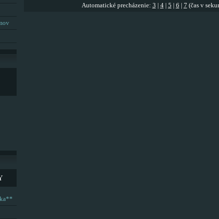
Automatické precházenie:
3
|
4
|
5
|
6
|
7
(čas v seku
umov
Y
ska**