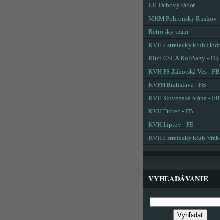
LH Dobový tábor
MHM Pohronský Ruskov
Retro sky team
KVH a strelecký klub Hod
Klub ČSĽA Kolíňany - FB
KVH PS Záhorská Ves - FB
KVPH Bratislava - FB
KVH Slovenská brána - FB
KVH Turiec - FB
KVH Liptov - FB
KVH a strelecký klub Vráb
VYHĽADÁVANIE