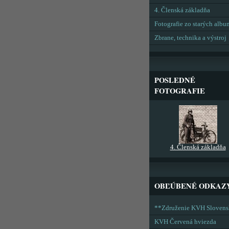
4. Členská základňa
Fotografie zo starých alb
Zbrane, technika a výstroj
POSLEDNÉ
FOTOGRAFIE
4. Členská základňa
OBĽÚBENÉ ODKAZ
**Združenie KVH Sloven
KVH Červená hviezda