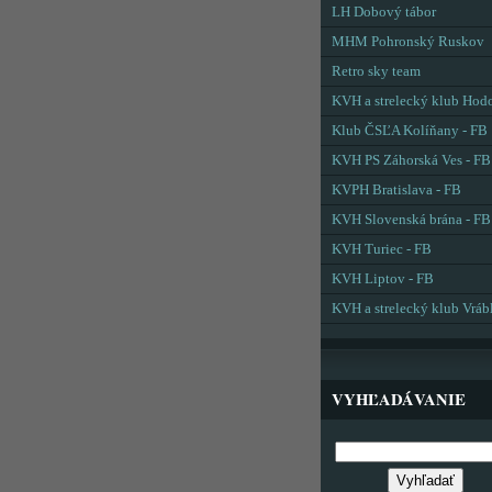
LH Dobový tábor
MHM Pohronský Ruskov
Retro sky team
KVH a strelecký klub Hod
Klub ČSĽA Kolíňany - FB
KVH PS Záhorská Ves - FB
KVPH Bratislava - FB
KVH Slovenská brána - FB
KVH Turiec - FB
KVH Liptov - FB
KVH a strelecký klub Vráb
VYHĽADÁVANIE