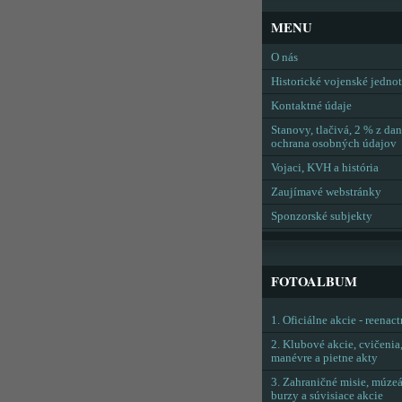
MENU
O nás
Historické vojenské jedno
Kontaktné údaje
Stanovy, tlačivá, 2 % z dan
ochrana osobných údajov
Vojaci, KVH a história
Zaujímavé webstránky
Sponzorské subjekty
FOTOALBUM
1. Oficiálne akcie - reenac
2. Klubové akcie, cvičenia
manévre a pietne akty
3. Zahraničné misie, múzeá
burzy a súvisiace akcie