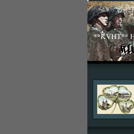
**KVHT** His