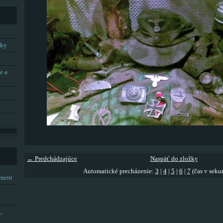
tky
e a
← Predchádzajúce
Naspäť do zložky
Automatické precházenie:
3
|
4
|
5
|
6
|
7
(čas v seku
tment
,
,