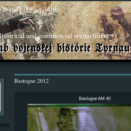
torical and commercial reenactment **
Bastogne 2012
Bastogne AM 40