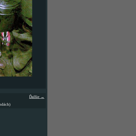
Ďalšie →
ndách)