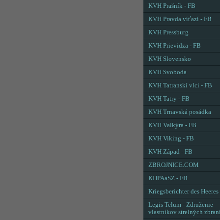
KVH Prašník - FB
KVH Pravda víťazí - FB
KVH Pressburg
KVH Prievidza - FB
KVH Slovensko
KVH Svoboda
KVH Tatranskí vlci - FB
KVH Tatry - FB
KVH Trnavská posádka
KVH Valkýra - FB
KVH Viking - FB
KVH Západ - FB
ZBROJNICE.COM
KHPAaSZ - FB
Kriegsberichter des Heeres
Legis Telum - Združenie
vlastníkov strelných zbran