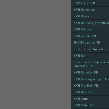
KVPH Dojč - FB
KVH Domovina
KVH Dukla
KVH Dukliansky priesmyk
KVH Feldgrau
KVH Golian - FB
SKVH Gvardija - FB
Klub histórie Slovenska
KVH Juh
Klub priateľov vojenskej h
Slovenska - FB
KVH Komoča - FB
KVH Krasnogvardejci - FB
KVH Mor Ho! - FB
KVH Nitra - FB
KVH Ostrô
KVH Polom - FB