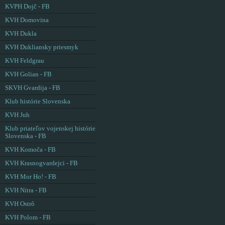
KVPH Dojč - FB
KVH Domovina
KVH Dukla
KVH Dukliansky priesmyk
KVH Feldgrau
KVH Golian - FB
SKVH Gvardija - FB
Klub histórie Slovenska
KVH Juh
Klub priateľov vojenskej histórie
Slovenska - FB
KVH Komoča - FB
KVH Krasnogvardejci - FB
KVH Mor Ho! - FB
KVH Nitra - FB
KVH Ostrô
KVH Polom - FB