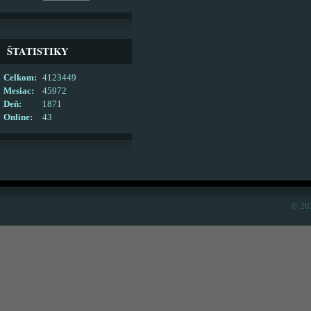
ŠTATISTIKY
Celkom:
4123449
Mesiac:
45972
Deň:
1871
Online:
43
© 20