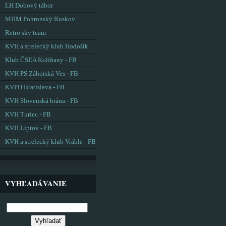
LH Dobový tábor
MHM Pohronský Ruskov
Retro sky team
KVH a strelecký klub Hodošík
Klub ČSĽA Kolíňany - FB
KVH PS Záhorská Ves - FB
KVPH Bratislava - FB
KVH Slovenská brána - FB
KVH Turiec - FB
KVH Liptov - FB
KVH a strelecký klub Vráble - FB
VYHĽADÁVANIE