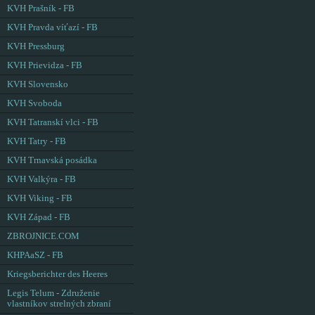
KVH Prašník - FB
KVH Pravda víťazí - FB
KVH Pressburg
KVH Prievidza - FB
KVH Slovensko
KVH Svoboda
KVH Tatranskí vlci - FB
KVH Tatry - FB
KVH Trnavská posádka
KVH Valkýra - FB
KVH Viking - FB
KVH Západ - FB
ZBROJNICE.COM
KHPAaSZ - FB
Kriegsberichter des Heeres
Legis Telum - Združenie
vlastníkov strelných zbraní