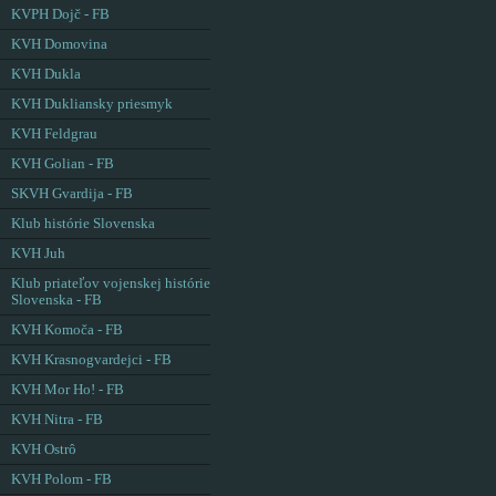
KVPH Dojč - FB
KVH Domovina
KVH Dukla
KVH Dukliansky priesmyk
KVH Feldgrau
KVH Golian - FB
SKVH Gvardija - FB
Klub histórie Slovenska
KVH Juh
Klub priateľov vojenskej histórie
Slovenska - FB
KVH Komoča - FB
KVH Krasnogvardejci - FB
KVH Mor Ho! - FB
KVH Nitra - FB
KVH Ostrô
KVH Polom - FB