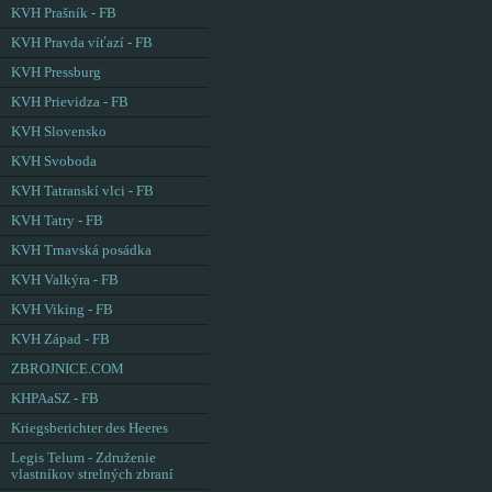
KVH Prašník - FB
KVH Pravda víťazí - FB
KVH Pressburg
KVH Prievidza - FB
KVH Slovensko
KVH Svoboda
KVH Tatranskí vlci - FB
KVH Tatry - FB
KVH Trnavská posádka
KVH Valkýra - FB
KVH Viking - FB
KVH Západ - FB
ZBROJNICE.COM
KHPAaSZ - FB
Kriegsberichter des Heeres
Legis Telum - Združenie
vlastníkov strelných zbraní