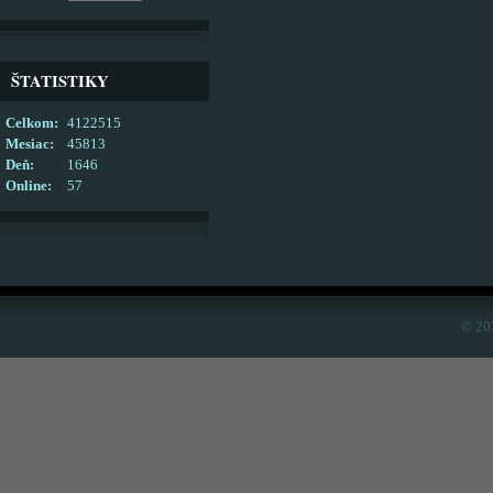
ŠTATISTIKY
Celkom:
4122515
Mesiac:
45813
Deň:
1646
Online:
57
© 20