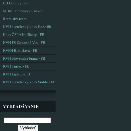
LH Dobový tábor
MHM Pohronský Ruskov
Retro sky team
KVH a strelecký klub Hodošík
Klub ČSĽA Kolíňany - FB
KVH PS Záhorská Ves - FB
KVPH Bratislava - FB
KVH Slovenská brána - FB
KVH Turiec - FB
KVH Liptov - FB
KVH a strelecký klub Vráble - FB
VYHĽADÁVANIE