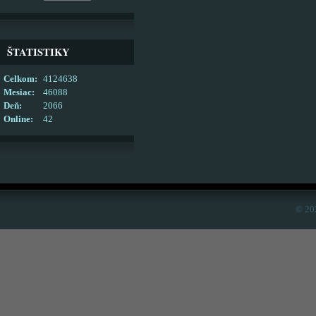
ŠTATISTIKY
Celkom:
4124638
Mesiac:
46088
Deň:
2066
Online:
42
© 20