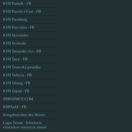
KVH Prašník - FB
KVH Pravda víťazí - FB
KVH Pressburg
KVH Prievidza - FB
KVH Slovensko
KVH Svoboda
KVH Tatranskí vlci - FB
KVH Tatry - FB
KVH Trnavská posádka
KVH Valkýra - FB
KVH Viking - FB
KVH Západ - FB
ZBROJNICE.COM
KHPAaSZ - FB
Kriegsberichter des Heeres
Legis Telum - Združenie
vlastníkov strelných zbraní