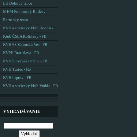
LH Dobový tábor
MHM Pohronský Ruskov
Retro sky team
KVH a strelecký klub Hodošík
Klub ČSĽA Kolíňany - FB
KVH PS Záhorská Ves - FB
KVPH Bratislava - FB
KVH Slovenská brána - FB
KVH Turiec - FB
KVH Liptov - FB
KVH a strelecký klub Vráble - FB
VYHĽADÁVANIE