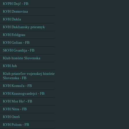
KVPH Dojč - FB
KVH Domovina
KVH Dukla
KVH Dukliansky priesmyk
KVH Feldgrau
KVH Golian - FB
SKVH Gvardija - FB
Klub histórie Slovenska
KVH Juh
Klub priateľov vojenskej histórie
Slovenska - FB
KVH Komoča - FB
KVH Krasnogvardejci - FB
KVH Mor Ho! - FB
KVH Nitra - FB
KVH Ostrô
KVH Polom - FB