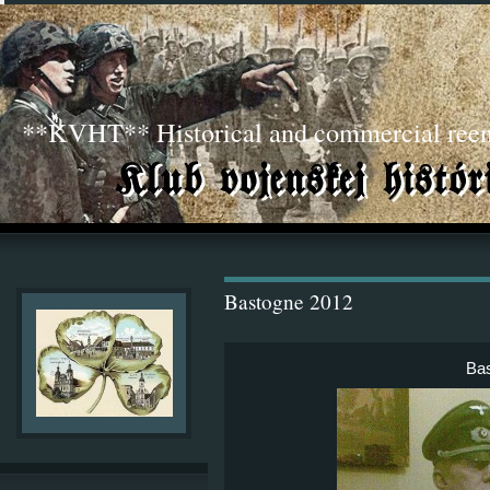
**KVHT** Historical and commercial ree
Bastogne 2012
Ba