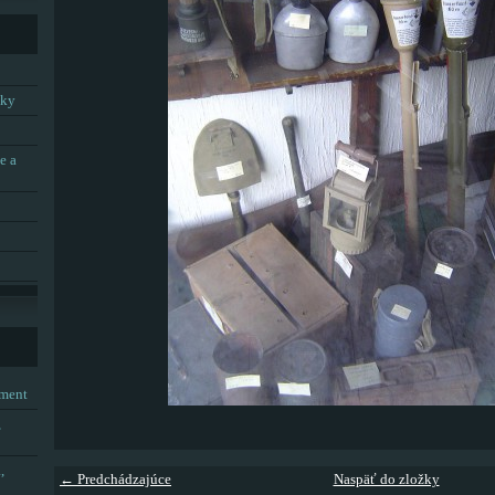
tky
e a
tment
,
,
← Predchádzajúce
Naspäť do zložky