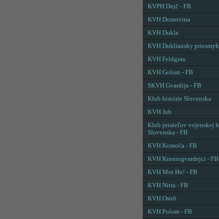
KVPH Dojč - FB
KVH Domovina
KVH Dukla
KVH Dukliansky priesmyk
KVH Feldgrau
KVH Golian - FB
SKVH Gvardija - FB
Klub histórie Slovenska
KVH Juh
Klub priateľov vojenskej h
Slovenska - FB
KVH Komoča - FB
KVH Krasnogvardejci - FB
KVH Mor Ho! - FB
KVH Nitra - FB
KVH Ostrô
KVH Polom - FB