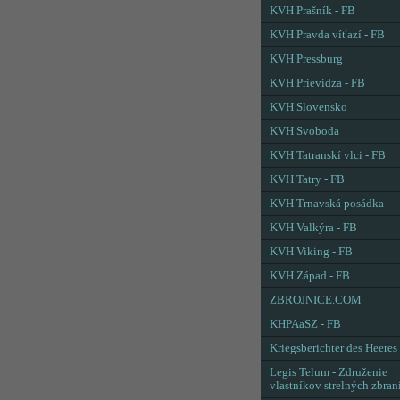
KVH Prašník - FB
KVH Pravda víťazí - FB
KVH Pressburg
KVH Prievidza - FB
KVH Slovensko
KVH Svoboda
KVH Tatranskí vlci - FB
KVH Tatry - FB
KVH Trnavská posádka
KVH Valkýra - FB
KVH Viking - FB
KVH Západ - FB
ZBROJNICE.COM
KHPAaSZ - FB
Kriegsberichter des Heeres
Legis Telum - Združenie
vlastníkov strelných zbran