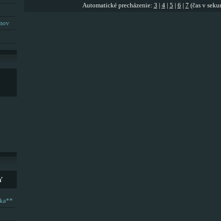
Automatické precházenie:
3
|
4
|
5
|
6
|
7
(čas v seku
umov
Y
ska**