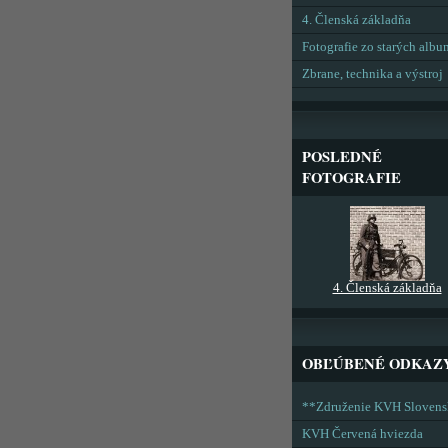
4. Členská základňa
Fotografie zo starých alb
Zbrane, technika a výstroj
POSLEDNÉ
FOTOGRAFIE
4. Členská základňa
OBĽÚBENÉ ODKAZ
**Združenie KVH Sloven
KVH Červená hviezda