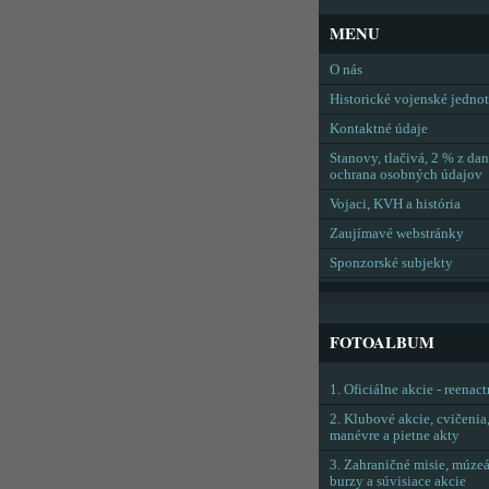
MENU
O nás
Historické vojenské jedno
Kontaktné údaje
Stanovy, tlačivá, 2 % z dan
ochrana osobných údajov
Vojaci, KVH a história
Zaujímavé webstránky
Sponzorské subjekty
FOTOALBUM
1. Oficiálne akcie - reenac
2. Klubové akcie, cvičenia
manévre a pietne akty
3. Zahraničné misie, múzeá
burzy a súvisiace akcie