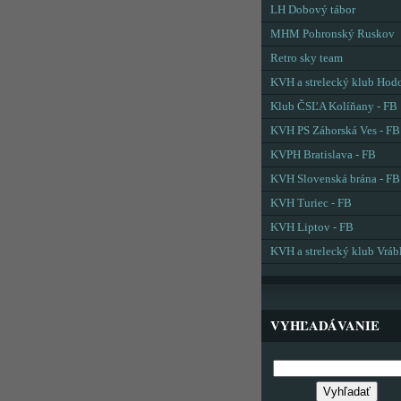
LH Dobový tábor
MHM Pohronský Ruskov
Retro sky team
KVH a strelecký klub Hod
Klub ČSĽA Kolíňany - FB
KVH PS Záhorská Ves - FB
KVPH Bratislava - FB
KVH Slovenská brána - FB
KVH Turiec - FB
KVH Liptov - FB
KVH a strelecký klub Vráb
VYHĽADÁVANIE