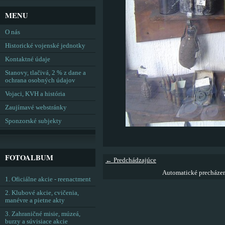
MENU
O nás
Historické vojenské jednotky
Kontaktné údaje
Stanovy, tlačivá, 2 % z dane a
ochrana osobných údajov
Vojaci, KVH a história
Zaujímavé webstránky
Sponzorské subjekty
FOTOALBUM
← Predchádzajúce
Automatické precháze
1. Oficiálne akcie - reenactment
2. Klubové akcie, cvičenia,
manévre a pietne akty
3. Zahraničné misie, múzeá,
burzy a súvisiace akcie