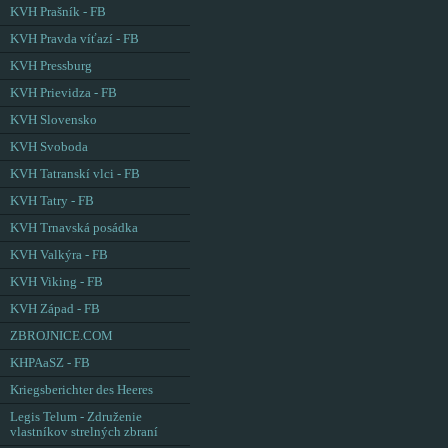
KVH Prašník - FB
KVH Pravda víťazí - FB
KVH Pressburg
KVH Prievidza - FB
KVH Slovensko
KVH Svoboda
KVH Tatranskí vlci - FB
KVH Tatry - FB
KVH Trnavská posádka
KVH Valkýra - FB
KVH Viking - FB
KVH Západ - FB
ZBROJNICE.COM
KHPAaSZ - FB
Kriegsberichter des Heeres
Legis Telum - Združenie
vlastníkov strelných zbraní