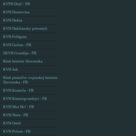
KVPH Dojč - FB
KVH Domovina
KVH Dukla
KVH Dukliansky priesmyk
KVH Feldgrau
KVH Golian - FB
SKVH Gvardija - FB
Klub histórie Slovenska
KVH Juh
Klub priateľov vojenskej histórie
Slovenska - FB
KVH Komoča - FB
KVH Krasnogvardejci - FB
KVH Mor Ho! - FB
KVH Nitra - FB
KVH Ostrô
KVH Polom - FB