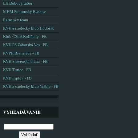
LH Dobový tábor
MHM Pohronský Ruskov
Retro sky team
KVH a strelecký klub Hodošík
Klub ČSĽA Kolíňany - FB
KVH PS Záhorská Ves - FB
KVPH Bratislava - FB
KVH Slovenská brána - FB
KVH Turiec - FB
KVH Liptov - FB
KVH a strelecký klub Vráble - FB
VYHĽADÁVANIE