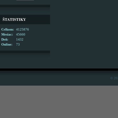
ŠTATISTIKY
Celkom:
4125876
Mesiac:
45660
Deň:
1432
Online:
73
© 20