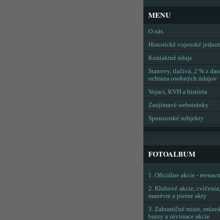
MENU
O nás
Historické vojenské jedno
Kontaktné údaje
Stanovy, tlačivá, 2 % z dan
ochrana osobných údajov
Vojaci, KVH a história
Zaujímavé webstránky
Sponzorské subjekty
FOTOALBUM
1. Oficiálne akcie - reenac
2. Klubové akcie, cvičenia
manévre a pietne akty
3. Zahraničné misie, múzeá
burzy a súvisiace akcie