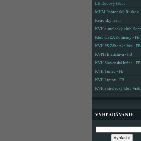
LH Dobový tábor
MHM Pohronský Ruskov
Retro sky team
KVH a strelecký klub Hod
Klub ČSĽA Kolíňany - FB
KVH PS Záhorská Ves - FB
KVPH Bratislava - FB
KVH Slovenská brána - FB
KVH Turiec - FB
KVH Liptov - FB
KVH a strelecký klub Vráb
VYHĽADÁVANIE