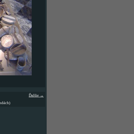
Ďalšie →
ndách)