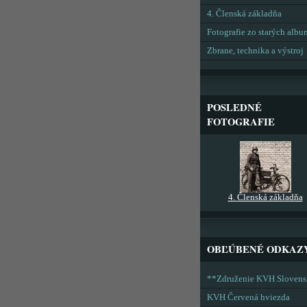
4. Členská základňa
Fotografie zo starých alb
Zbrane, technika a výstroj
POSLEDNÉ
FOTOGRAFIE
4. Členská základňa
OBĽÚBENÉ ODKAZ
**Združenie KVH Sloven
KVH Červená hviezda