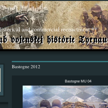
torical and commercial reenactment **
Bastogne 2012
Bastogne MU 04