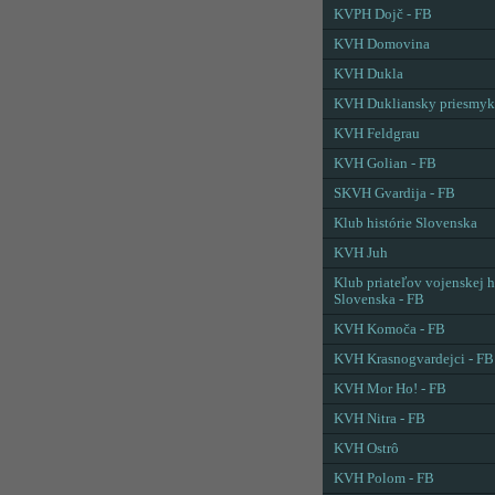
KVPH Dojč - FB
KVH Domovina
KVH Dukla
KVH Dukliansky priesmyk
KVH Feldgrau
KVH Golian - FB
SKVH Gvardija - FB
Klub histórie Slovenska
KVH Juh
Klub priateľov vojenskej h
Slovenska - FB
KVH Komoča - FB
KVH Krasnogvardejci - FB
KVH Mor Ho! - FB
KVH Nitra - FB
KVH Ostrô
KVH Polom - FB