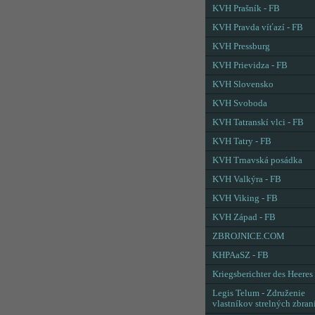
KVH Prašník - FB
KVH Pravda víťazí - FB
KVH Pressburg
KVH Prievidza - FB
KVH Slovensko
KVH Svoboda
KVH Tatranskí vlci - FB
KVH Tatry - FB
KVH Trnavská posádka
KVH Valkýra - FB
KVH Viking - FB
KVH Západ - FB
ZBROJNICE.COM
KHPAaSZ - FB
Kriegsberichter des Heeres
Legis Telum - Združenie
vlastníkov strelných zbran