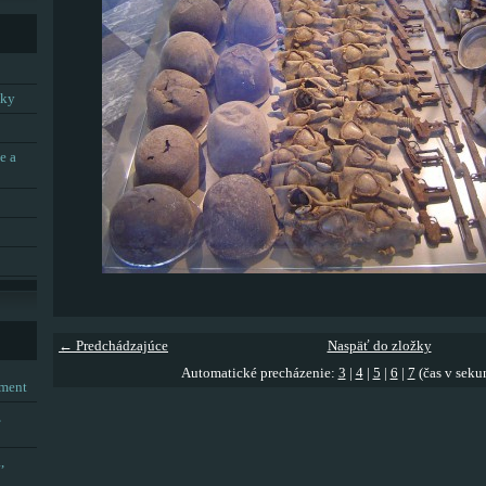
tky
e a
← Predchádzajúce
Naspäť do zložky
Automatické precházenie:
3
|
4
|
5
|
6
|
7
(čas v seku
tment
,
,