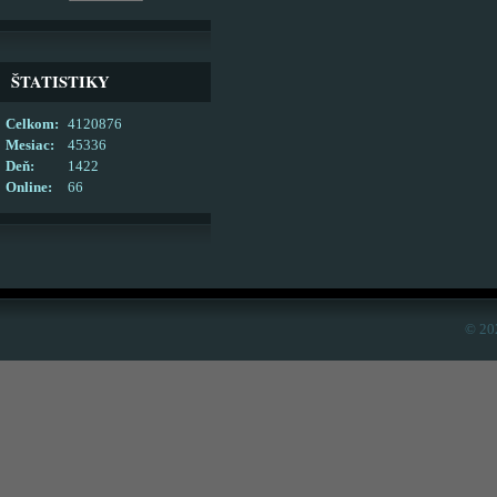
ŠTATISTIKY
Celkom:
4120876
Mesiac:
45336
Deň:
1422
Online:
66
© 20