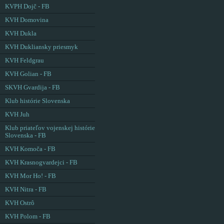
KVPH Dojč - FB
KVH Domovina
KVH Dukla
KVH Dukliansky priesmyk
KVH Feldgrau
KVH Golian - FB
SKVH Gvardija - FB
Klub histórie Slovenska
KVH Juh
Klub priateľov vojenskej histórie
Slovenska - FB
KVH Komoča - FB
KVH Krasnogvardejci - FB
KVH Mor Ho! - FB
KVH Nitra - FB
KVH Ostrô
KVH Polom - FB