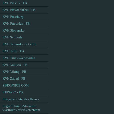
KVH Prašník - FB
KVH Pravda víťazí - FB
KVH Pressburg
KVH Prievidza - FB
KVH Slovensko
KVH Svoboda
KVH Tatranskí vlci - FB
KVH Tatry - FB
KVH Trnavská posádka
KVH Valkýra - FB
KVH Viking - FB
KVH Západ - FB
ZBROJNICE.COM
KHPAaSZ - FB
Kriegsberichter des Heeres
Legis Telum - Združenie
vlastníkov strelných zbraní