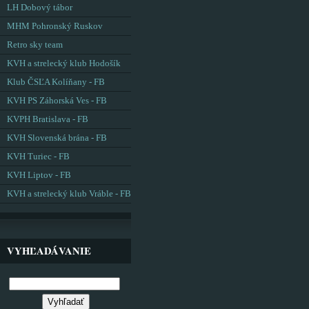
LH Dobový tábor
MHM Pohronský Ruskov
Retro sky team
KVH a strelecký klub Hodošík
Klub ČSĽA Kolíňany - FB
KVH PS Záhorská Ves - FB
KVPH Bratislava - FB
KVH Slovenská brána - FB
KVH Turiec - FB
KVH Liptov - FB
KVH a strelecký klub Vráble - FB
VYHĽADÁVANIE