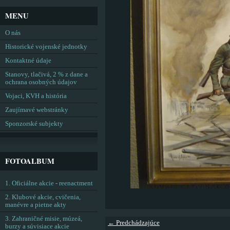
MENU
O nás
Historické vojenské jednotky
Kontaktné údaje
Stanovy, tlačivá, 2 % z dane a
ochrana osobných údajov
Vojaci, KVH a história
Zaujímavé webstránky
Sponzorské subjekty
FOTOALBUM
1. Oficiálne akcie - reenactment
2. Klubové akcie, cvičenia,
manévre a pietne akty
3. Zahraničné misie, múzeá,
← Predchádzajúce
burzy a súvisiace akcie