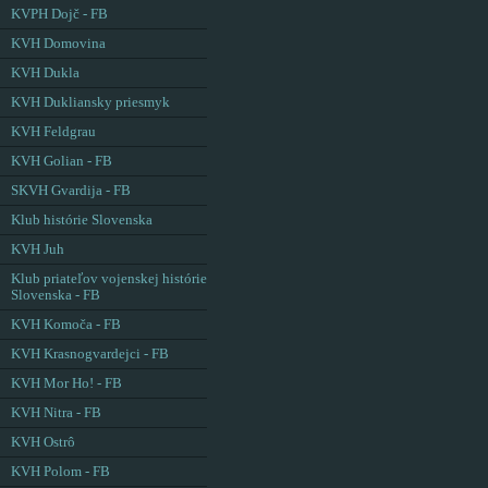
KVPH Dojč - FB
KVH Domovina
KVH Dukla
KVH Dukliansky priesmyk
KVH Feldgrau
KVH Golian - FB
SKVH Gvardija - FB
Klub histórie Slovenska
KVH Juh
Klub priateľov vojenskej histórie
Slovenska - FB
KVH Komoča - FB
KVH Krasnogvardejci - FB
KVH Mor Ho! - FB
KVH Nitra - FB
KVH Ostrô
KVH Polom - FB