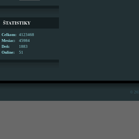
ŠTATISTIKY
Celkom:
4123468
Mesiac:
45984
Deň:
1883
Online:
51
© 20