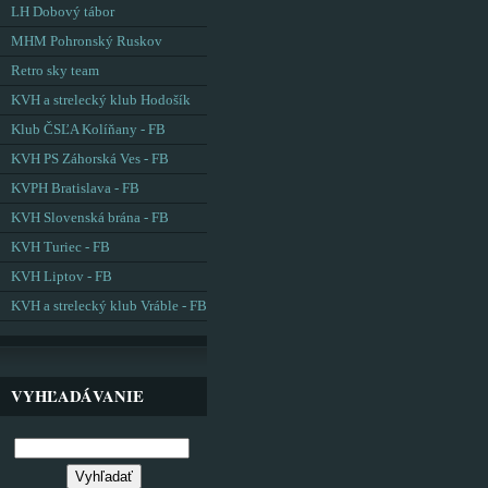
LH Dobový tábor
MHM Pohronský Ruskov
Retro sky team
KVH a strelecký klub Hodošík
Klub ČSĽA Kolíňany - FB
KVH PS Záhorská Ves - FB
KVPH Bratislava - FB
KVH Slovenská brána - FB
KVH Turiec - FB
KVH Liptov - FB
KVH a strelecký klub Vráble - FB
VYHĽADÁVANIE