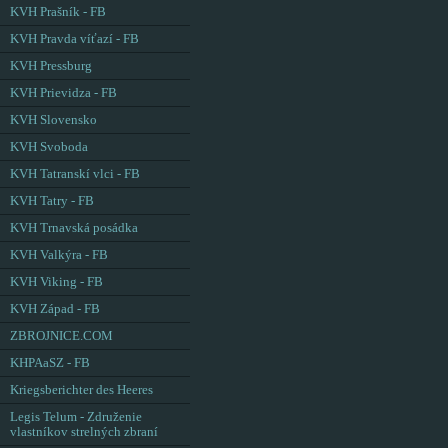
KVH Prašník - FB
KVH Pravda víťazí - FB
KVH Pressburg
KVH Prievidza - FB
KVH Slovensko
KVH Svoboda
KVH Tatranskí vlci - FB
KVH Tatry - FB
KVH Trnavská posádka
KVH Valkýra - FB
KVH Viking - FB
KVH Západ - FB
ZBROJNICE.COM
KHPAaSZ - FB
Kriegsberichter des Heeres
Legis Telum - Združenie
vlastníkov strelných zbraní