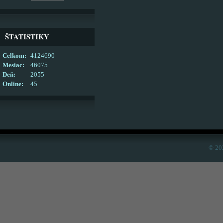
ŠTATISTIKY
Celkom:
4124690
Mesiac:
46075
Deň:
2055
Online:
45
© 20