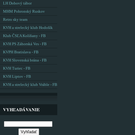
LH Dobový tábor
MHM Pohronský Ruskov
Retro sky team
KVH a strelecký klub Hodošík
Klub ČSĽA Kolíňany - FB
KVH PS Záhorská Ves - FB
KVPH Bratislava - FB
KVH Slovenská brána - FB
KVH Turiec - FB
KVH Liptov - FB
KVH a strelecký klub Vráble - FB
VYHĽADÁVANIE