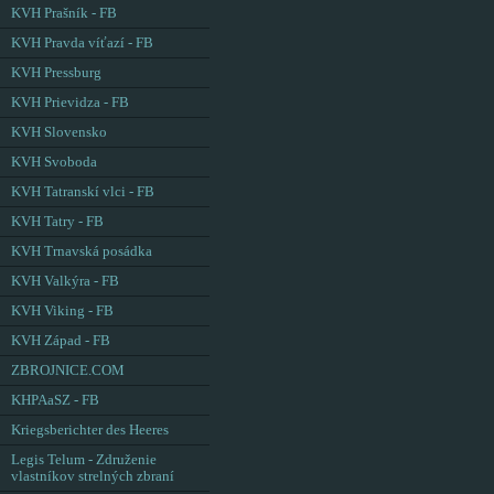
KVH Prašník - FB
KVH Pravda víťazí - FB
KVH Pressburg
KVH Prievidza - FB
KVH Slovensko
KVH Svoboda
KVH Tatranskí vlci - FB
KVH Tatry - FB
KVH Trnavská posádka
KVH Valkýra - FB
KVH Viking - FB
KVH Západ - FB
ZBROJNICE.COM
KHPAaSZ - FB
Kriegsberichter des Heeres
Legis Telum - Združenie
vlastníkov strelných zbraní