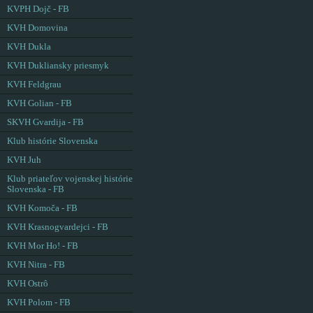
KVPH Dojč - FB
KVH Domovina
KVH Dukla
KVH Dukliansky priesmyk
KVH Feldgrau
KVH Golian - FB
SKVH Gvardija - FB
Klub histórie Slovenska
KVH Juh
Klub priateľov vojenskej histórie
Slovenska - FB
KVH Komoča - FB
KVH Krasnogvardejci - FB
KVH Mor Ho! - FB
KVH Nitra - FB
KVH Ostrô
KVH Polom - FB