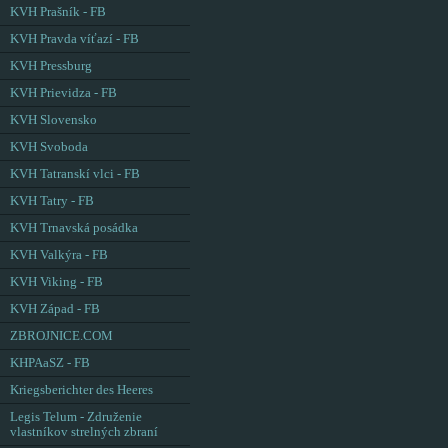
KVH Prašník - FB
KVH Pravda víťazí - FB
KVH Pressburg
KVH Prievidza - FB
KVH Slovensko
KVH Svoboda
KVH Tatranskí vlci - FB
KVH Tatry - FB
KVH Trnavská posádka
KVH Valkýra - FB
KVH Viking - FB
KVH Západ - FB
ZBROJNICE.COM
KHPAaSZ - FB
Kriegsberichter des Heeres
Legis Telum - Združenie
vlastníkov strelných zbraní