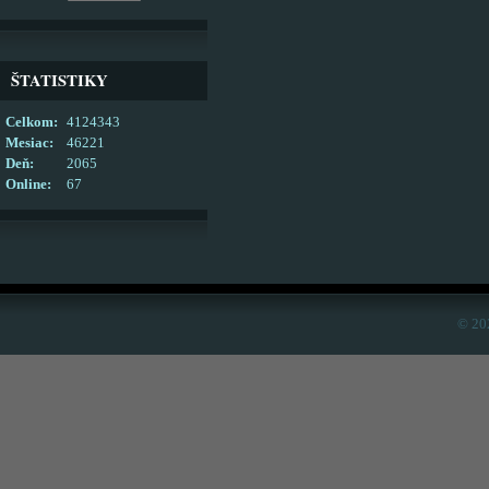
ŠTATISTIKY
Celkom:
4124343
Mesiac:
46221
Deň:
2065
Online:
67
© 20