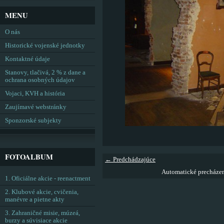
MENU
O nás
Historické vojenské jednotky
Kontaktné údaje
Stanovy, tlačivá, 2 % z dane a
ochrana osobných údajov
Vojaci, KVH a história
Zaujímavé webstránky
Sponzorské subjekty
FOTOALBUM
← Predchádzajúce
Automatické precháze
1. Oficiálne akcie - reenactment
2. Klubové akcie, cvičenia,
manévre a pietne akty
3. Zahraničné misie, múzeá,
burzy a súvisiace akcie