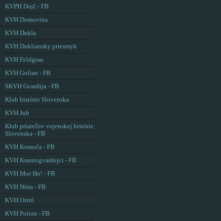
KVPH Dojč - FB
KVH Domovina
KVH Dukla
KVH Dukliansky priesmyk
KVH Feldgrau
KVH Golian - FB
SKVH Gvardija - FB
Klub histórie Slovenska
KVH Juh
Klub priateľov vojenskej histórie
Slovenska - FB
KVH Komoča - FB
KVH Krasnogvardejci - FB
KVH Mor Ho! - FB
KVH Nitra - FB
KVH Ostrô
KVH Polom - FB