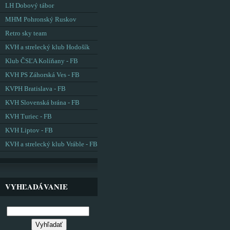
LH Dobový tábor
MHM Pohronský Ruskov
Retro sky team
KVH a strelecký klub Hodošík
Klub ČSĽA Kolíňany - FB
KVH PS Záhorská Ves - FB
KVPH Bratislava - FB
KVH Slovenská brána - FB
KVH Turiec - FB
KVH Liptov - FB
KVH a strelecký klub Vráble - FB
VYHĽADÁVANIE