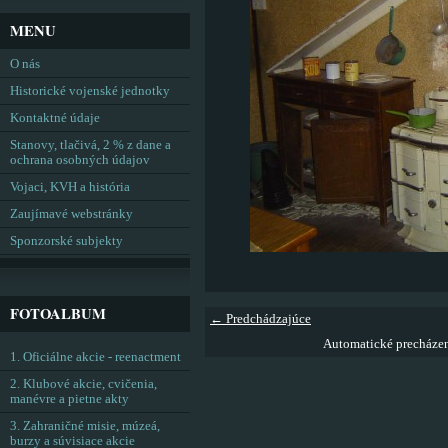
MENU
O nás
Historické vojenské jednotky
Kontaktné údaje
Stanovy, tlačivá, 2 % z dane a
ochrana osobných údajov
Vojaci, KVH a história
Zaujímavé webstránky
Sponzorské subjekty
FOTOALBUM
← Predchádzajúce
Automatické precháze
1. Oficiálne akcie - reenactment
2. Klubové akcie, cvičenia,
manévre a pietne akty
3. Zahraničné misie, múzeá,
burzy a súvisiace akcie