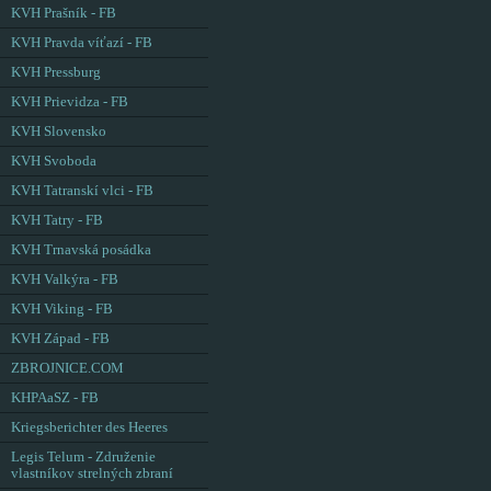
KVH Prašník - FB
KVH Pravda víťazí - FB
KVH Pressburg
KVH Prievidza - FB
KVH Slovensko
KVH Svoboda
KVH Tatranskí vlci - FB
KVH Tatry - FB
KVH Trnavská posádka
KVH Valkýra - FB
KVH Viking - FB
KVH Západ - FB
ZBROJNICE.COM
KHPAaSZ - FB
Kriegsberichter des Heeres
Legis Telum - Združenie
vlastníkov strelných zbraní