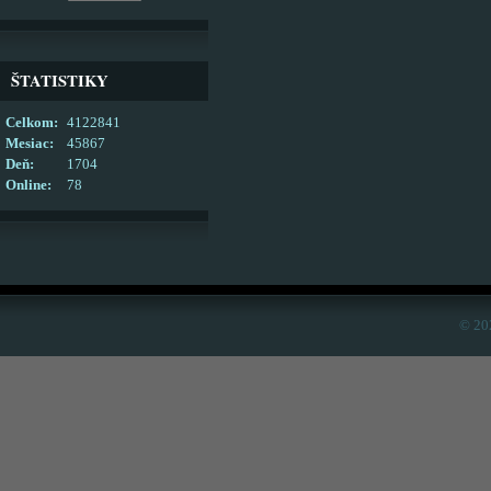
ŠTATISTIKY
Celkom:
4122841
Mesiac:
45867
Deň:
1704
Online:
78
© 20