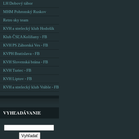
LH Dobový tábor
MHM Pohronský Ruskov
Retro sky team
KVH a strelecký klub Hodošík
Klub ČSĽA Kolíňany - FB
KVH PS Záhorská Ves - FB
KVPH Bratislava - FB
KVH Slovenská brána - FB
KVH Turiec - FB
KVH Liptov - FB
KVH a strelecký klub Vráble - FB
VYHĽADÁVANIE