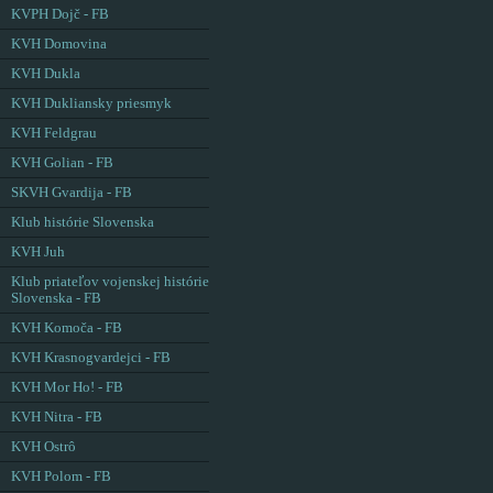
KVPH Dojč - FB
KVH Domovina
KVH Dukla
KVH Dukliansky priesmyk
KVH Feldgrau
KVH Golian - FB
SKVH Gvardija - FB
Klub histórie Slovenska
KVH Juh
Klub priateľov vojenskej histórie
Slovenska - FB
KVH Komoča - FB
KVH Krasnogvardejci - FB
KVH Mor Ho! - FB
KVH Nitra - FB
KVH Ostrô
KVH Polom - FB