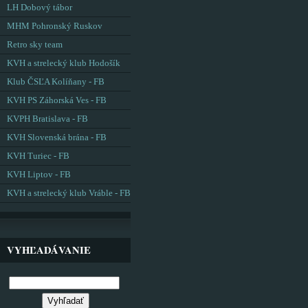
LH Dobový tábor
MHM Pohronský Ruskov
Retro sky team
KVH a strelecký klub Hodošík
Klub ČSĽA Kolíňany - FB
KVH PS Záhorská Ves - FB
KVPH Bratislava - FB
KVH Slovenská brána - FB
KVH Turiec - FB
KVH Liptov - FB
KVH a strelecký klub Vráble - FB
VYHĽADÁVANIE