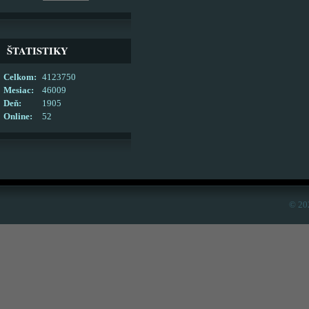
ŠTATISTIKY
Celkom:
4123750
Mesiac:
46009
Deň:
1905
Online:
52
© 20