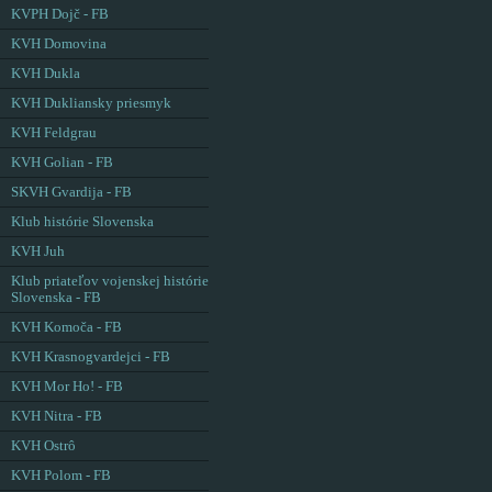
KVPH Dojč - FB
KVH Domovina
KVH Dukla
KVH Dukliansky priesmyk
KVH Feldgrau
KVH Golian - FB
SKVH Gvardija - FB
Klub histórie Slovenska
KVH Juh
Klub priateľov vojenskej histórie
Slovenska - FB
KVH Komoča - FB
KVH Krasnogvardejci - FB
KVH Mor Ho! - FB
KVH Nitra - FB
KVH Ostrô
KVH Polom - FB