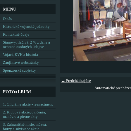
MENU
O nás
Historické vojenské jednotky
Kontaktné údaje
Stanovy, tlačivá, 2 % z dane a
ochrana osobných údajov
Vojaci, KVH a história
Zaujímavé webstránky
Sponzorské subjekty
← Predchádzajúce
Automatické precháze
FOTOALBUM
1. Oficiálne akcie - reenactment
2. Klubové akcie, cvičenia,
manévre a pietne akty
3. Zahraničné misie, múzeá,
burzy a súvisiace akcie