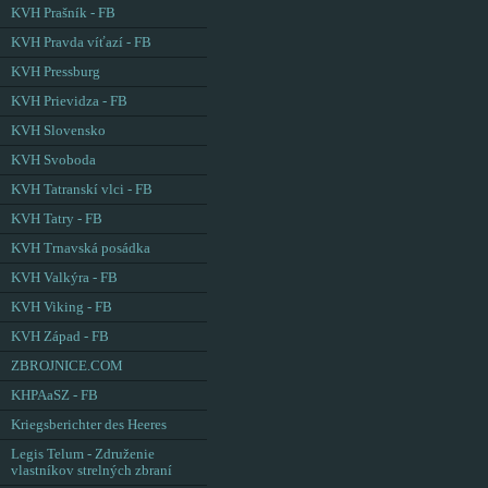
KVH Prašník - FB
KVH Pravda víťazí - FB
KVH Pressburg
KVH Prievidza - FB
KVH Slovensko
KVH Svoboda
KVH Tatranskí vlci - FB
KVH Tatry - FB
KVH Trnavská posádka
KVH Valkýra - FB
KVH Viking - FB
KVH Západ - FB
ZBROJNICE.COM
KHPAaSZ - FB
Kriegsberichter des Heeres
Legis Telum - Združenie
vlastníkov strelných zbraní