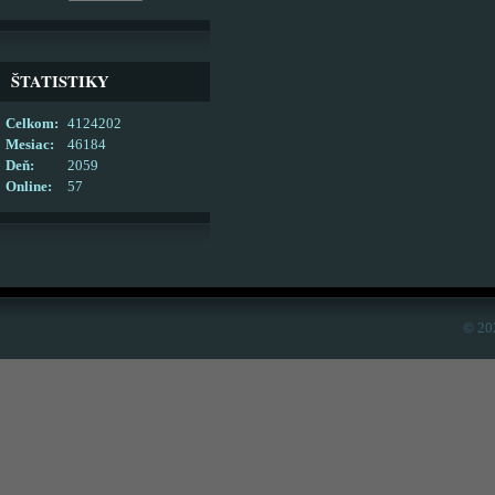
ŠTATISTIKY
Celkom:
4124202
Mesiac:
46184
Deň:
2059
Online:
57
© 20