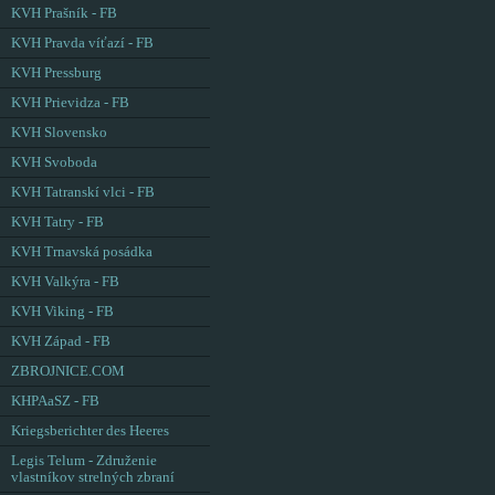
KVH Prašník - FB
KVH Pravda víťazí - FB
KVH Pressburg
KVH Prievidza - FB
KVH Slovensko
KVH Svoboda
KVH Tatranskí vlci - FB
KVH Tatry - FB
KVH Trnavská posádka
KVH Valkýra - FB
KVH Viking - FB
KVH Západ - FB
ZBROJNICE.COM
KHPAaSZ - FB
Kriegsberichter des Heeres
Legis Telum - Združenie
vlastníkov strelných zbraní