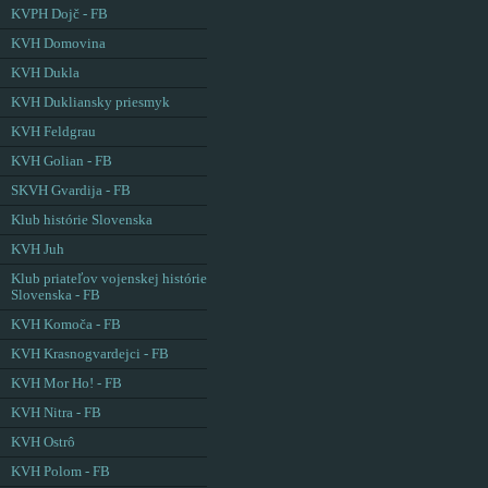
KVPH Dojč - FB
KVH Domovina
KVH Dukla
KVH Dukliansky priesmyk
KVH Feldgrau
KVH Golian - FB
SKVH Gvardija - FB
Klub histórie Slovenska
KVH Juh
Klub priateľov vojenskej histórie
Slovenska - FB
KVH Komoča - FB
KVH Krasnogvardejci - FB
KVH Mor Ho! - FB
KVH Nitra - FB
KVH Ostrô
KVH Polom - FB