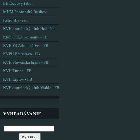
LH Dobový tábor
MHM Pohronský Ruskov
Retro sky team
KVH a strelecký klub Hodošík
Klub ČSĽA Kolíňany - FB
KVH PS Záhorská Ves - FB
KVPH Bratislava - FB
KVH Slovenská brána - FB
KVH Turiec - FB
KVH Liptov - FB
KVH a strelecký klub Vráble - FB
VYHĽADÁVANIE