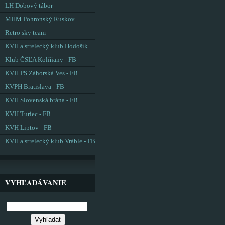
LH Dobový tábor
MHM Pohronský Ruskov
Retro sky team
KVH a strelecký klub Hodošík
Klub ČSĽA Kolíňany - FB
KVH PS Záhorská Ves - FB
KVPH Bratislava - FB
KVH Slovenská brána - FB
KVH Turiec - FB
KVH Liptov - FB
KVH a strelecký klub Vráble - FB
VYHĽADÁVANIE