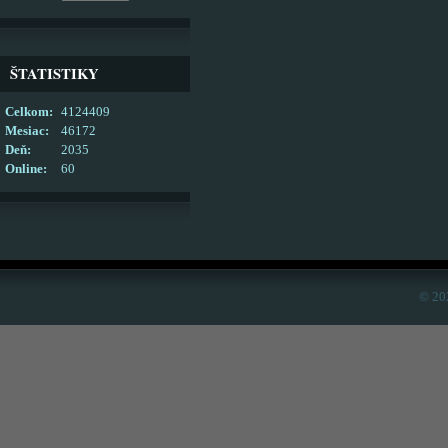
ŠTATISTIKY
Celkom:
4124409
Mesiac:
46172
Deň:
2035
Online:
60
© 20