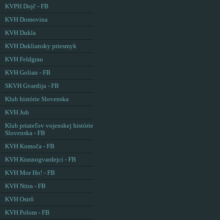
KVPH Dojč - FB
KVH Domovina
KVH Dukla
KVH Dukliansky priesmyk
KVH Feldgrau
KVH Golian - FB
SKVH Gvardija - FB
Klub histórie Slovenska
KVH Juh
Klub priateľov vojenskej histórie
Slovenska - FB
KVH Komoča - FB
KVH Krasnogvardejci - FB
KVH Mor Ho! - FB
KVH Nitra - FB
KVH Ostrô
KVH Polom - FB