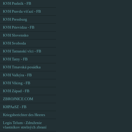
KVH Prašník - FB
KVH Pravda víťazí - FB
KVH Pressburg
KVH Prievidza - FB
KVH Slovensko
KVH Svoboda
KVH Tatranskí vlci - FB
KVH Tatry - FB
KVH Trnavská posádka
KVH Valkýra - FB
KVH Viking - FB
KVH Západ - FB
ZBROJNICE.COM
KHPAaSZ - FB
Kriegsberichter des Heeres
Legis Telum - Združenie
vlastníkov strelných zbraní