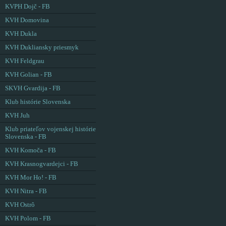
KVPH Dojč - FB
KVH Domovina
KVH Dukla
KVH Dukliansky priesmyk
KVH Feldgrau
KVH Golian - FB
SKVH Gvardija - FB
Klub histórie Slovenska
KVH Juh
Klub priateľov vojenskej histórie
Slovenska - FB
KVH Komoča - FB
KVH Krasnogvardejci - FB
KVH Mor Ho! - FB
KVH Nitra - FB
KVH Ostrô
KVH Polom - FB