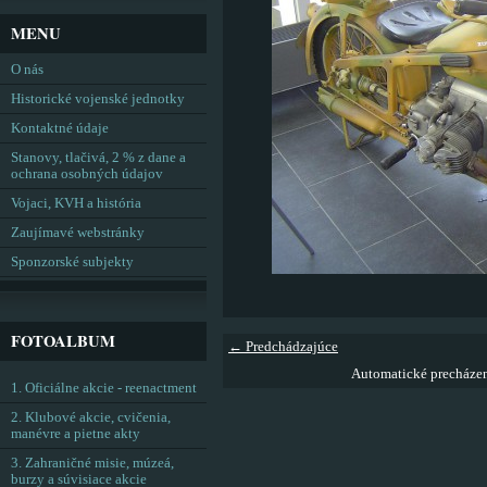
MENU
O nás
Historické vojenské jednotky
Kontaktné údaje
Stanovy, tlačivá, 2 % z dane a
ochrana osobných údajov
Vojaci, KVH a história
Zaujímavé webstránky
Sponzorské subjekty
FOTOALBUM
← Predchádzajúce
Automatické precháze
1. Oficiálne akcie - reenactment
2. Klubové akcie, cvičenia,
manévre a pietne akty
3. Zahraničné misie, múzeá,
burzy a súvisiace akcie