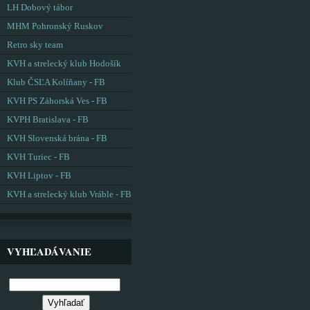
LH Dobový tábor
MHM Pohronský Ruskov
Retro sky team
KVH a strelecký klub Hodošík
Klub ČSĽA Kolíňany - FB
KVH PS Záhorská Ves - FB
KVPH Bratislava - FB
KVH Slovenská brána - FB
KVH Turiec - FB
KVH Liptov - FB
KVH a strelecký klub Vráble - FB
VYHĽADÁVANIE