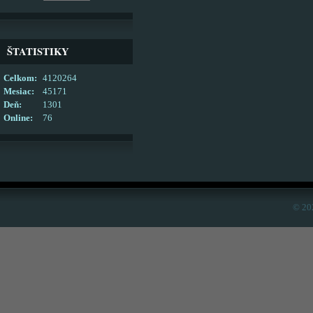
ŠTATISTIKY
Celkom:
4120264
Mesiac:
45171
Deň:
1301
Online:
76
© 20