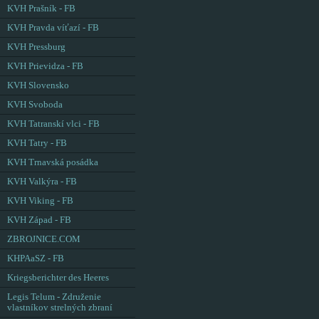
KVH Prašník - FB
KVH Pravda víťazí - FB
KVH Pressburg
KVH Prievidza - FB
KVH Slovensko
KVH Svoboda
KVH Tatranskí vlci - FB
KVH Tatry - FB
KVH Trnavská posádka
KVH Valkýra - FB
KVH Viking - FB
KVH Západ - FB
ZBROJNICE.COM
KHPAaSZ - FB
Kriegsberichter des Heeres
Legis Telum - Združenie
vlastníkov strelných zbraní