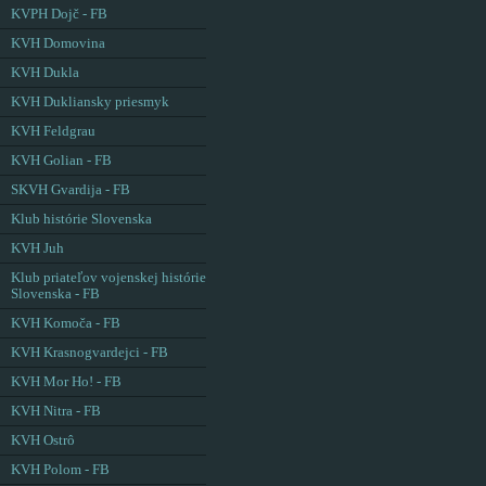
KVPH Dojč - FB
KVH Domovina
KVH Dukla
KVH Dukliansky priesmyk
KVH Feldgrau
KVH Golian - FB
SKVH Gvardija - FB
Klub histórie Slovenska
KVH Juh
Klub priateľov vojenskej histórie
Slovenska - FB
KVH Komoča - FB
KVH Krasnogvardejci - FB
KVH Mor Ho! - FB
KVH Nitra - FB
KVH Ostrô
KVH Polom - FB