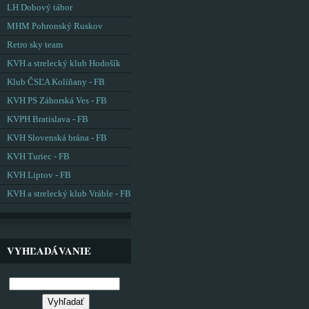
LH Dobový tábor
MHM Pohronský Ruskov
Retro sky team
KVH a strelecký klub Hodošík
Klub ČSĽA Kolíňany - FB
KVH PS Záhorská Ves - FB
KVPH Bratislava - FB
KVH Slovenská brána - FB
KVH Turiec - FB
KVH Liptov - FB
KVH a strelecký klub Vráble - FB
VYHĽADÁVANIE