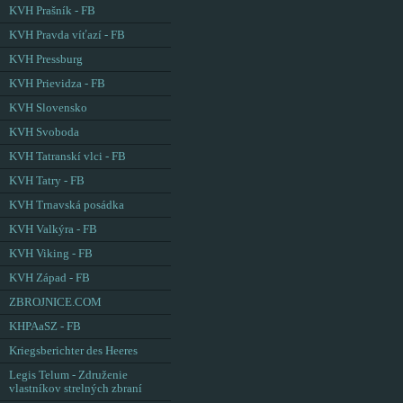
KVH Prašník - FB
KVH Pravda víťazí - FB
KVH Pressburg
KVH Prievidza - FB
KVH Slovensko
KVH Svoboda
KVH Tatranskí vlci - FB
KVH Tatry - FB
KVH Trnavská posádka
KVH Valkýra - FB
KVH Viking - FB
KVH Západ - FB
ZBROJNICE.COM
KHPAaSZ - FB
Kriegsberichter des Heeres
Legis Telum - Združenie
vlastníkov strelných zbraní