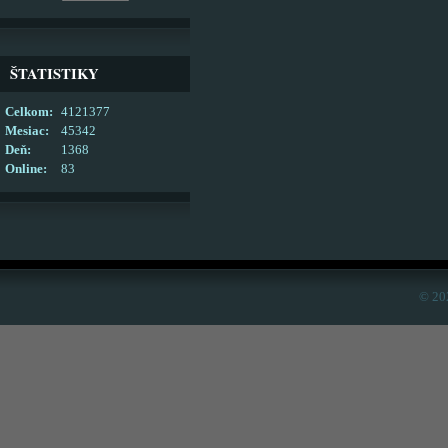
ŠTATISTIKY
Celkom:
4121377
Mesiac:
45342
Deň:
1368
Online:
83
© 20