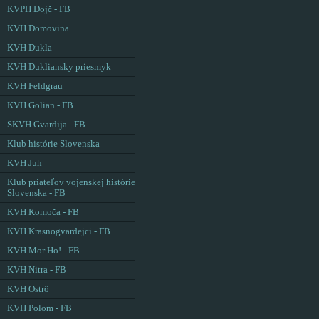
KVPH Dojč - FB
KVH Domovina
KVH Dukla
KVH Dukliansky priesmyk
KVH Feldgrau
KVH Golian - FB
SKVH Gvardija - FB
Klub histórie Slovenska
KVH Juh
Klub priateľov vojenskej histórie
Slovenska - FB
KVH Komoča - FB
KVH Krasnogvardejci - FB
KVH Mor Ho! - FB
KVH Nitra - FB
KVH Ostrô
KVH Polom - FB