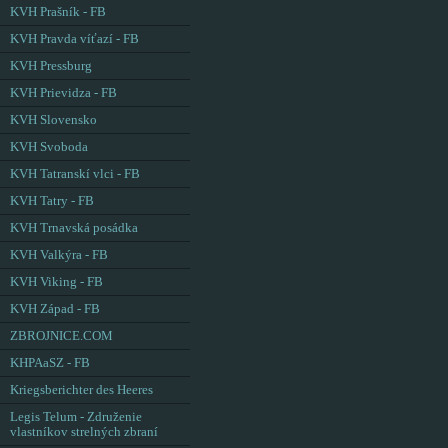
KVH Prašník - FB
KVH Pravda víťazí - FB
KVH Pressburg
KVH Prievidza - FB
KVH Slovensko
KVH Svoboda
KVH Tatranskí vlci - FB
KVH Tatry - FB
KVH Trnavská posádka
KVH Valkýra - FB
KVH Viking - FB
KVH Západ - FB
ZBROJNICE.COM
KHPAaSZ - FB
Kriegsberichter des Heeres
Legis Telum - Združenie
vlastníkov strelných zbraní