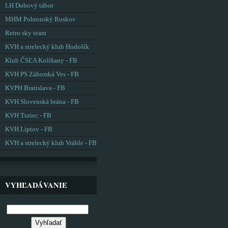
LH Dobový tábor
MHM Pohronský Ruskov
Retro sky team
KVH a strelecký klub Hodošík
Klub ČSĽA Kolíňany - FB
KVH PS Záhorská Ves - FB
KVPH Bratislava - FB
KVH Slovenská brána - FB
KVH Turiec - FB
KVH Liptov - FB
KVH a strelecký klub Vráble - FB
VYHĽADÁVANIE