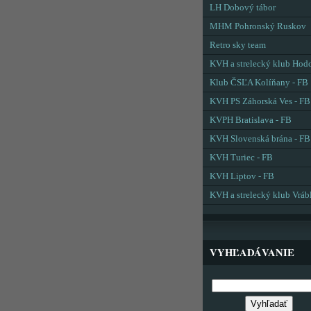
LH Dobový tábor
MHM Pohronský Ruskov
Retro sky team
KVH a strelecký klub Hod
Klub ČSĽA Kolíňany - FB
KVH PS Záhorská Ves - FB
KVPH Bratislava - FB
KVH Slovenská brána - FB
KVH Turiec - FB
KVH Liptov - FB
KVH a strelecký klub Vráb
VYHĽADÁVANIE