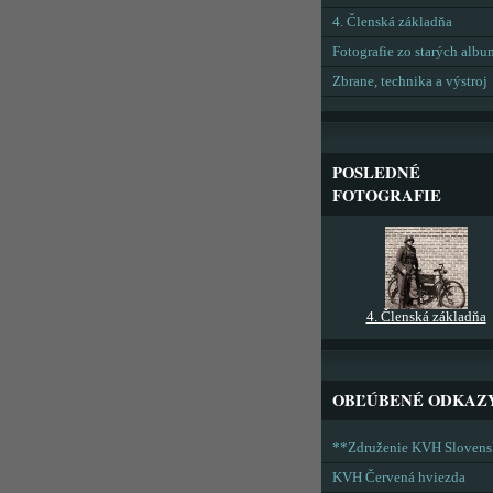
4. Členská základňa
Fotografie zo starých alb
Zbrane, technika a výstroj
POSLEDNÉ
FOTOGRAFIE
4. Členská základňa
OBĽÚBENÉ ODKAZ
**Združenie KVH Sloven
KVH Červená hviezda