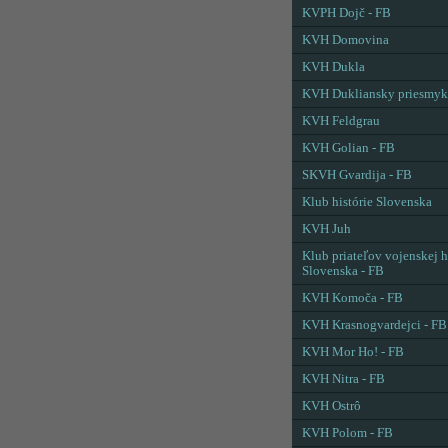
KVPH Dojč - FB
KVH Domovina
KVH Dukla
KVH Dukliansky priesmyk
KVH Feldgrau
KVH Golian - FB
SKVH Gvardija - FB
Klub histórie Slovenska
KVH Juh
Klub priateľov vojenskej h
Slovenska - FB
KVH Komoča - FB
KVH Krasnogvardejci - FB
KVH Mor Ho! - FB
KVH Nitra - FB
KVH Ostrô
KVH Polom - FB