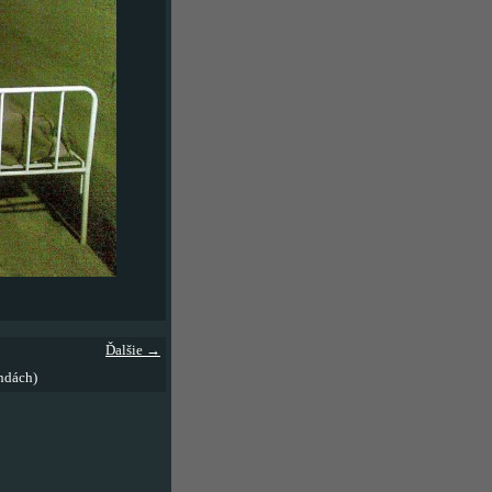
Ďalšie →
ndách)