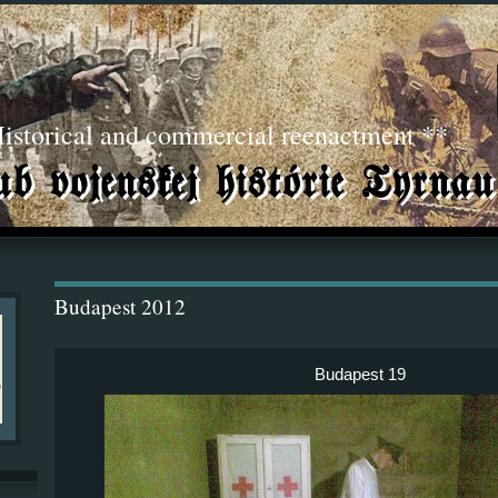
torical and commercial reenactment **
Budapest 2012
Budapest 19