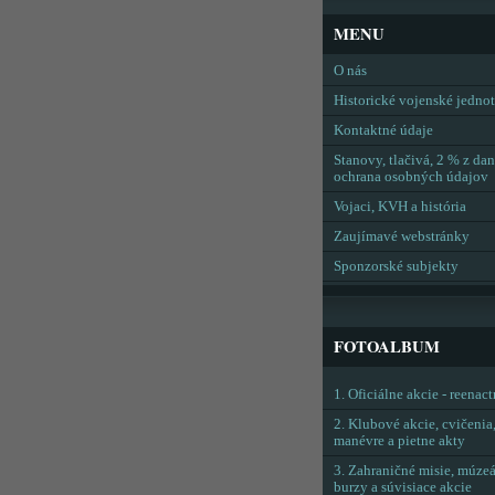
MENU
O nás
Historické vojenské jedno
Kontaktné údaje
Stanovy, tlačivá, 2 % z dan
ochrana osobných údajov
Vojaci, KVH a história
Zaujímavé webstránky
Sponzorské subjekty
FOTOALBUM
1. Oficiálne akcie - reenac
2. Klubové akcie, cvičenia
manévre a pietne akty
3. Zahraničné misie, múzeá
burzy a súvisiace akcie