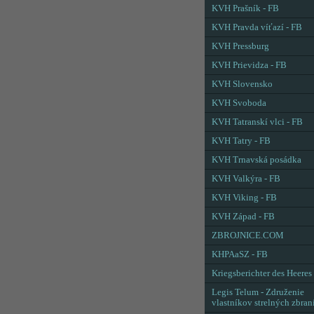
KVH Prašník - FB
KVH Pravda víťazí - FB
KVH Pressburg
KVH Prievidza - FB
KVH Slovensko
KVH Svoboda
KVH Tatranskí vlci - FB
KVH Tatry - FB
KVH Trnavská posádka
KVH Valkýra - FB
KVH Viking - FB
KVH Západ - FB
ZBROJNICE.COM
KHPAaSZ - FB
Kriegsberichter des Heeres
Legis Telum - Združenie
vlastníkov strelných zbran