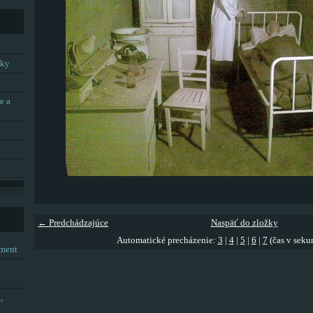
tky
e a
← Predchádzajúce
Naspäť do zložky
Automatické precházenie:
3
|
4
|
5
|
6
|
7
(čas v seku
tment
,
,