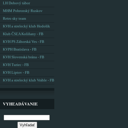
LH Dobový tábor
MHM Pohronský Ruskov
Retro sky team
KVH a strelecký klub Hodošík
Klub ČSĽA Kolíňany - FB
KVH PS Záhorská Ves - FB
KVPH Bratislava - FB
KVH Slovenská brána - FB
KVH Turiec - FB
KVH Liptov - FB
KVH a strelecký klub Vráble - FB
VYHĽADÁVANIE