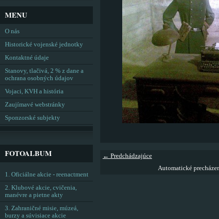
MENU
O nás
Historické vojenské jednotky
Kontaktné údaje
Stanovy, tlačivá, 2 % z dane a
ochrana osobných údajov
Vojaci, KVH a história
Zaujímavé webstránky
Sponzorské subjekty
FOTOALBUM
← Predchádzajúce
Automatické precháze
1. Oficiálne akcie - reenactment
2. Klubové akcie, cvičenia,
manévre a pietne akty
3. Zahraničné misie, múzeá,
burzy a súvisiace akcie