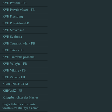
KVH Prašník - FB
KVH Pravda víťazí - FB
KVH Pressburg
KVH Prievidza - FB
KVH Slovensko
KVH Svoboda
KVH Tatranskí vlci - FB
KVH Tatry - FB
KVH Trnavská posádka
KVH Valkýra - FB
KVH Viking - FB
KVH Západ - FB
ZBROJNICE.COM
KHPAaSZ - FB
Kriegsberichter des Heeres
Legis Telum - Združenie
vlastníkov strelných zbraní