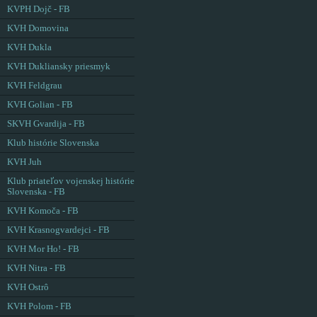
KVPH Dojč - FB
KVH Domovina
KVH Dukla
KVH Dukliansky priesmyk
KVH Feldgrau
KVH Golian - FB
SKVH Gvardija - FB
Klub histórie Slovenska
KVH Juh
Klub priateľov vojenskej histórie
Slovenska - FB
KVH Komoča - FB
KVH Krasnogvardejci - FB
KVH Mor Ho! - FB
KVH Nitra - FB
KVH Ostrô
KVH Polom - FB