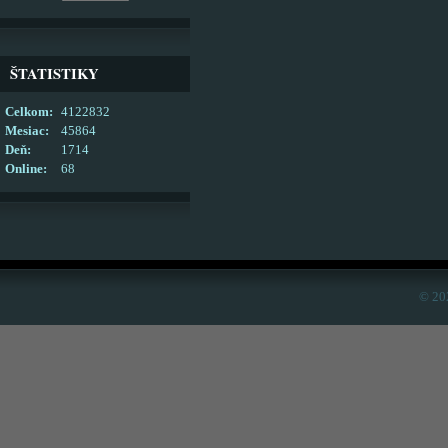
ŠTATISTIKY
Celkom:
4122832
Mesiac:
45864
Deň:
1714
Online:
68
© 20