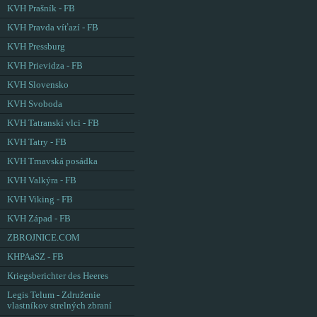
KVH Prašník - FB
KVH Pravda víťazí - FB
KVH Pressburg
KVH Prievidza - FB
KVH Slovensko
KVH Svoboda
KVH Tatranskí vlci - FB
KVH Tatry - FB
KVH Trnavská posádka
KVH Valkýra - FB
KVH Viking - FB
KVH Západ - FB
ZBROJNICE.COM
KHPAaSZ - FB
Kriegsberichter des Heeres
Legis Telum - Združenie
vlastníkov strelných zbraní