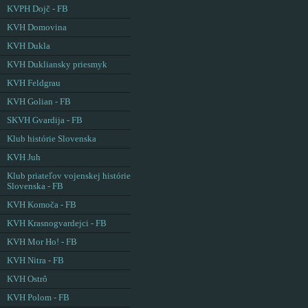
KVPH Dojč - FB
KVH Domovina
KVH Dukla
KVH Dukliansky priesmyk
KVH Feldgrau
KVH Golian - FB
SKVH Gvardija - FB
Klub histórie Slovenska
KVH Juh
Klub priateľov vojenskej histórie
Slovenska - FB
KVH Komoča - FB
KVH Krasnogvardejci - FB
KVH Mor Ho! - FB
KVH Nitra - FB
KVH Ostrô
KVH Polom - FB