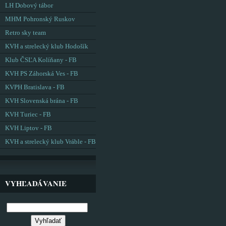
LH Dobový tábor
MHM Pohronský Ruskov
Retro sky team
KVH a strelecký klub Hodošík
Klub ČSĽA Kolíňany - FB
KVH PS Záhorská Ves - FB
KVPH Bratislava - FB
KVH Slovenská brána - FB
KVH Turiec - FB
KVH Liptov - FB
KVH a strelecký klub Vráble - FB
VYHĽADÁVANIE