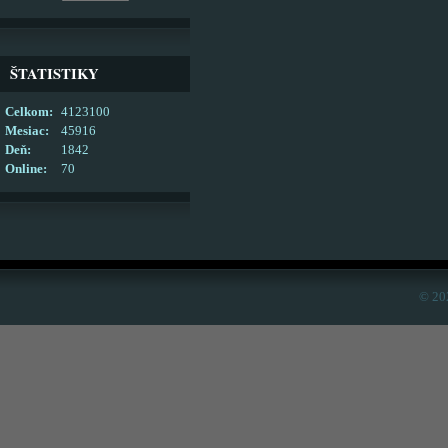
ŠTATISTIKY
Celkom:
4123100
Mesiac:
45916
Deň:
1842
Online:
70
© 20