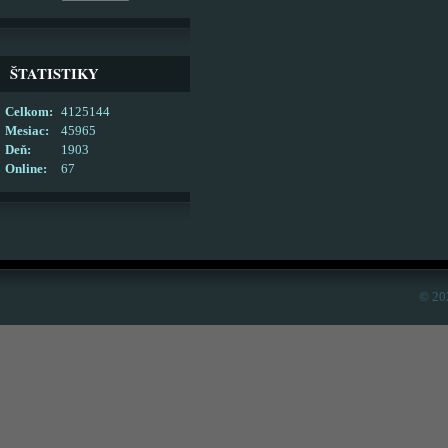
ŠTATISTIKY
Celkom:
4125144
Mesiac:
45965
Deň:
1903
Online:
67
© 20