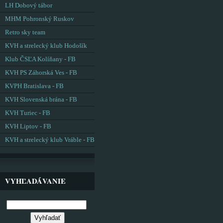
LH Dobový tábor
MHM Pohronský Ruskov
Retro sky team
KVH a strelecký klub Hodošík
Klub ČSĽA Kolíňany - FB
KVH PS Záhorská Ves - FB
KVPH Bratislava - FB
KVH Slovenská brána - FB
KVH Turiec - FB
KVH Liptov - FB
KVH a strelecký klub Vráble - FB
VYHĽADÁVANIE