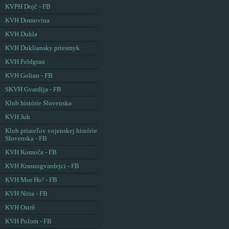
KVPH Dojč - FB
KVH Domovina
KVH Dukla
KVH Dukliansky priesmyk
KVH Feldgrau
KVH Golian - FB
SKVH Gvardija - FB
Klub histórie Slovenska
KVH Juh
Klub priateľov vojenskej histórie
Slovenska - FB
KVH Komoča - FB
KVH Krasnogvardejci - FB
KVH Mor Ho! - FB
KVH Nitra - FB
KVH Ostrô
KVH Polom - FB