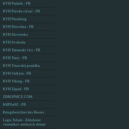
KVH Prašník - FB
KVH Pravda víťazí - FB
KVH Pressburg
KVH Prievidza - FB
KVH Slovensko
KVH Svoboda
KVH Tatranskí vlci - FB
KVH Tatry - FB
KVH Trnavská posádka
KVH Valkýra - FB
KVH Viking - FB
KVH Západ - FB
ZBROJNICE.COM
KHPAaSZ - FB
Kriegsberichter des Heeres
Legis Telum - Združenie
vlastníkov strelných zbraní