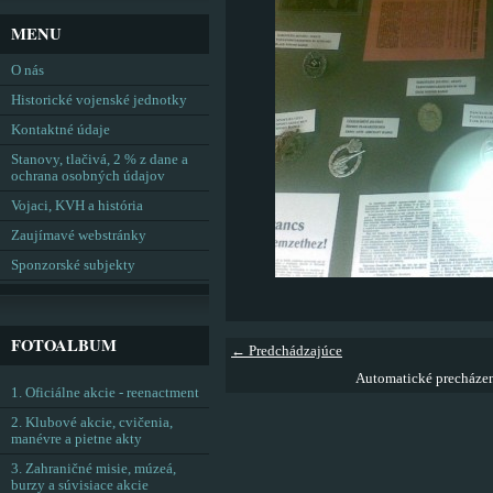
MENU
O nás
Historické vojenské jednotky
Kontaktné údaje
Stanovy, tlačivá, 2 % z dane a
ochrana osobných údajov
Vojaci, KVH a história
Zaujímavé webstránky
Sponzorské subjekty
FOTOALBUM
← Predchádzajúce
Automatické precháze
1. Oficiálne akcie - reenactment
2. Klubové akcie, cvičenia,
manévre a pietne akty
3. Zahraničné misie, múzeá,
burzy a súvisiace akcie