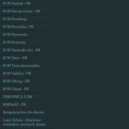
KVH Prašník - FB
KVH Pravda víťazí - FB
KVH Pressburg
KVH Prievidza - FB
KVH Slovensko
KVH Svoboda
KVH Tatranskí vlci - FB
KVH Tatry - FB
KVH Trnavská posádka
KVH Valkýra - FB
KVH Viking - FB
KVH Západ - FB
ZBROJNICE.COM
KHPAaSZ - FB
Kriegsberichter des Heeres
Legis Telum - Združenie
vlastníkov strelných zbraní