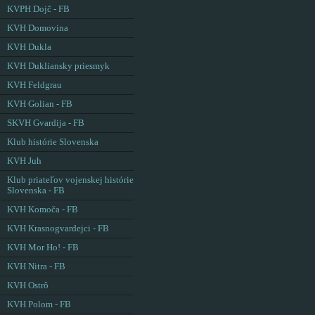
KVPH Dojč - FB
KVH Domovina
KVH Dukla
KVH Dukliansky priesmyk
KVH Feldgrau
KVH Golian - FB
SKVH Gvardija - FB
Klub histórie Slovenska
KVH Juh
Klub priateľov vojenskej histórie
Slovenska - FB
KVH Komoča - FB
KVH Krasnogvardejci - FB
KVH Mor Ho! - FB
KVH Nitra - FB
KVH Ostrô
KVH Polom - FB