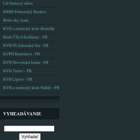
LH Dobový tábor
MHM Pohronský Ruskov
Retro sky team
KVH a strelecký klub Hodošík
Klub ČSĽA Kolíňany - FB
KVH PS Záhorská Ves - FB
KVPH Bratislava - FB
KVH Slovenská brána - FB
KVH Turiec - FB
KVH Liptov - FB
KVH a strelecký klub Vráble - FB
VYHĽADÁVANIE