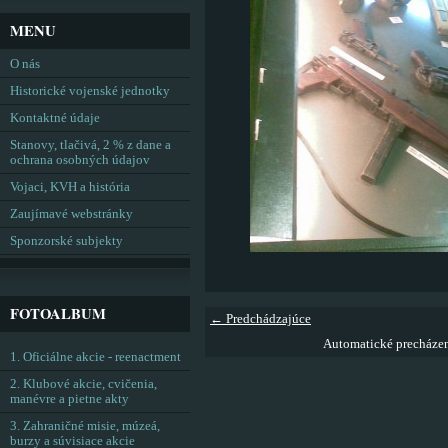
MENU
O nás
Historické vojenské jednotky
Kontaktné údaje
Stanovy, tlačivá, 2 % z dane a
ochrana osobných údajov
Vojaci, KVH a história
Zaujímavé webstránky
Sponzorské subjekty
FOTOALBUM
← Predchádzajúce
Automatické precháze
1. Oficiálne akcie - reenactment
2. Klubové akcie, cvičenia,
manévre a pietne akty
3. Zahraničné misie, múzeá,
burzy a súvisiace akcie