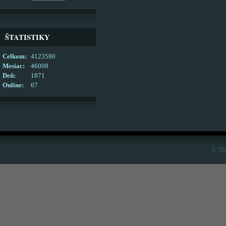
ŠTATISTIKY
Celkom:
4123590
Mesiac:
46008
Deň:
1871
Online:
67
© 20