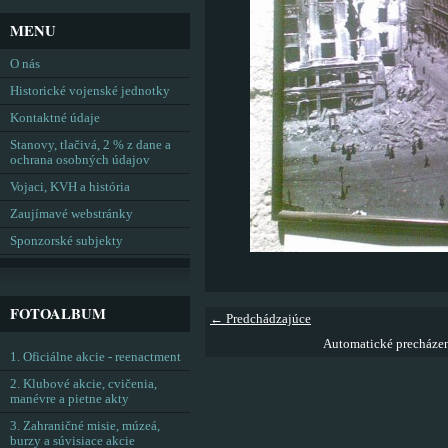
MENU
O nás
Historické vojenské jednotky
Kontaktné údaje
Stanovy, tlačivá, 2 % z dane a
ochrana osobných údajov
Vojaci, KVH a história
Zaujímavé webstránky
Sponzorské subjekty
FOTOALBUM
← Predchádzajúce
Automatické precháze
1. Oficiálne akcie - reenactment
2. Klubové akcie, cvičenia,
manévre a pietne akty
3. Zahraničné misie, múzeá,
burzy a súvisiace akcie