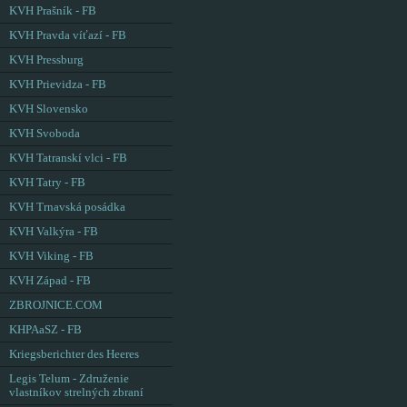
KVH Prašník - FB
KVH Pravda víťazí - FB
KVH Pressburg
KVH Prievidza - FB
KVH Slovensko
KVH Svoboda
KVH Tatranskí vlci - FB
KVH Tatry - FB
KVH Trnavská posádka
KVH Valkýra - FB
KVH Viking - FB
KVH Západ - FB
ZBROJNICE.COM
KHPAaSZ - FB
Kriegsberichter des Heeres
Legis Telum - Združenie
vlastníkov strelných zbraní