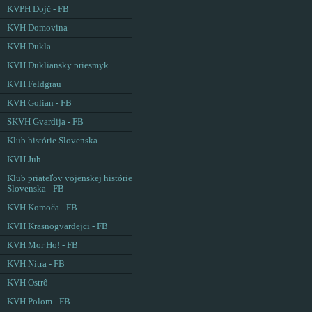
KVPH Dojč - FB
KVH Domovina
KVH Dukla
KVH Dukliansky priesmyk
KVH Feldgrau
KVH Golian - FB
SKVH Gvardija - FB
Klub histórie Slovenska
KVH Juh
Klub priateľov vojenskej histórie
Slovenska - FB
KVH Komoča - FB
KVH Krasnogvardejci - FB
KVH Mor Ho! - FB
KVH Nitra - FB
KVH Ostrô
KVH Polom - FB