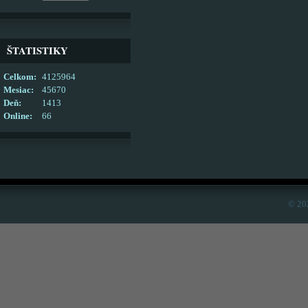
ŠTATISTIKY
Celkom:
4125964
Mesiac:
45670
Deň:
1413
Online:
66
© 20