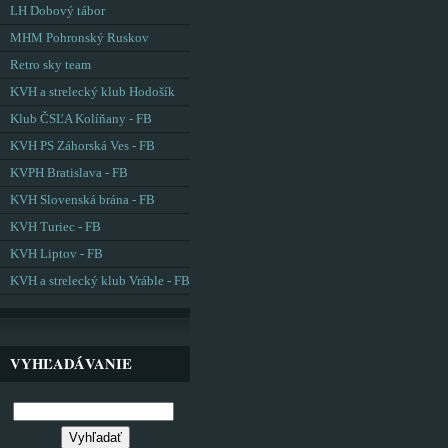
LH Dobový tábor
MHM Pohronský Ruskov
Retro sky team
KVH a strelecký klub Hodošík
Klub ČSĽA Kolíňany - FB
KVH PS Záhorská Ves - FB
KVPH Bratislava - FB
KVH Slovenská brána - FB
KVH Turiec - FB
KVH Liptov - FB
KVH a strelecký klub Vráble - FB
VYHĽADÁVANIE