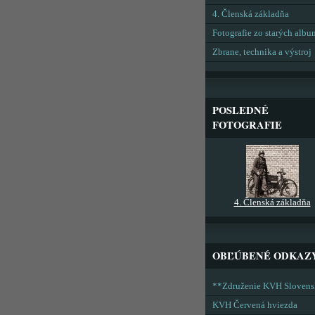
4. Členská základňa
Fotografie zo starých alb
Zbrane, technika a výstroj
POSLEDNÉ
FOTOGRAFIE
4. Členská základňa
OBĽÚBENÉ ODKAZ
**Združenie KVH Sloven
KVH Červená hviezda