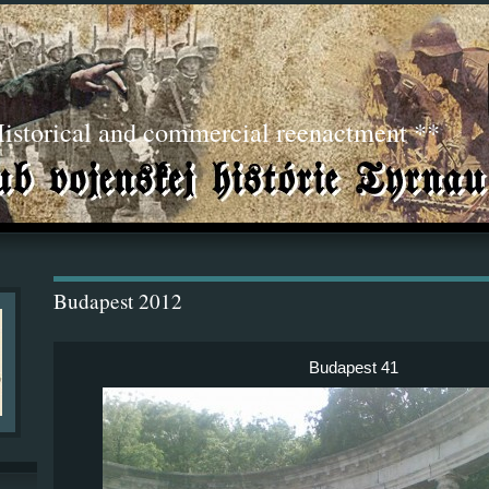
torical and commercial reenactment **
Budapest 2012
Budapest 41