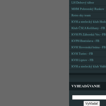
LH Dobový tábor
MHM Pohronský Ruskov
Retro sky team
KVH a strelecký klub Hod
Klub ČSĽA Kolíňany - FB
KVH PS Záhorská Ves - FB
KVPH Bratislava - FB
KVH Slovenská brána - FB
KVH Turiec - FB
KVH Liptov - FB
KVH a strelecký klub Vráb
VYHĽADÁVANIE