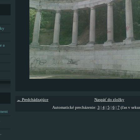
tky
e a
← Predchádzajúce
Naspäť do zložky
Automatické precházenie:
3
|
4
|
5
|
6
|
7
(čas v seku
tment
,
,