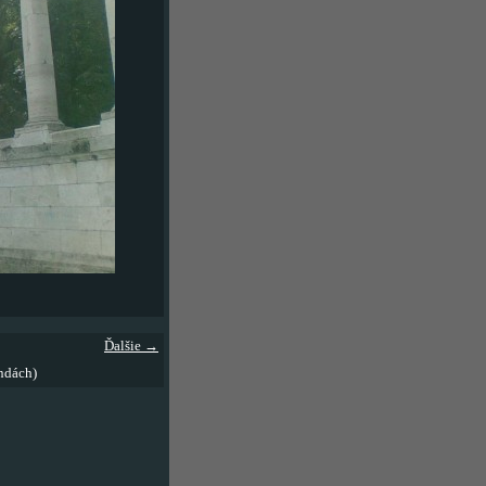
Ďalšie →
ndách)