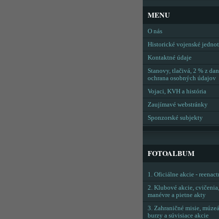
MENU
O nás
Historické vojenské jedno
Kontaktné údaje
Stanovy, tlačivá, 2 % z dan
ochrana osobných údajov
Vojaci, KVH a história
Zaujímavé webstránky
Sponzorské subjekty
FOTOALBUM
1. Oficiálne akcie - reenac
2. Klubové akcie, cvičenia
manévre a pietne akty
3. Zahraničné misie, múzeá
burzy a súvisiace akcie