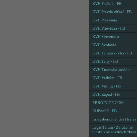
KVH Prašník - FB
KVH Pravda víťazí - FB
KVH Pressburg
KVH Prievidza - FB
KVH Slovensko
KVH Svoboda
KVH Tatranskí vlci - FB
KVH Tatry - FB
KVH Trnavská posádka
KVH Valkýra - FB
KVH Viking - FB
KVH Západ - FB
ZBROJNICE.COM
KHPAaSZ - FB
Kriegsberichter des Heeres
Legis Telum - Združenie
vlastníkov strelných zbran