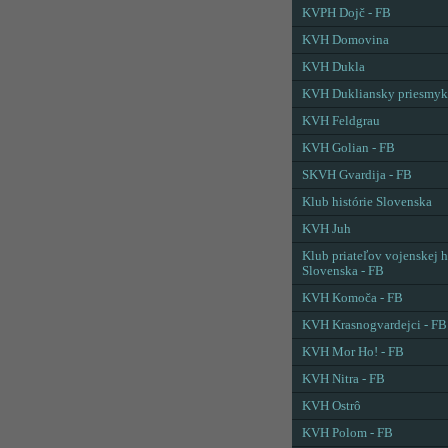
KVPH Dojč - FB
KVH Domovina
KVH Dukla
KVH Dukliansky priesmyk
KVH Feldgrau
KVH Golian - FB
SKVH Gvardija - FB
Klub histórie Slovenska
KVH Juh
Klub priateľov vojenskej h
Slovenska - FB
KVH Komoča - FB
KVH Krasnogvardejci - FB
KVH Mor Ho! - FB
KVH Nitra - FB
KVH Ostrô
KVH Polom - FB