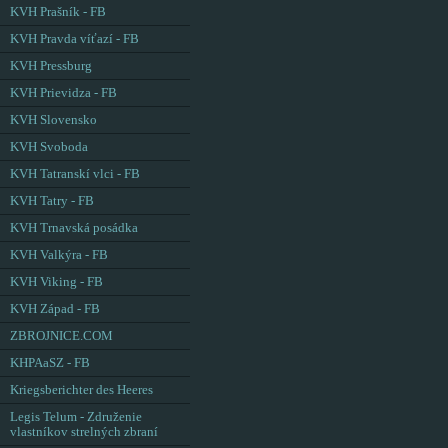
KVH Prašník - FB
KVH Pravda víťazí - FB
KVH Pressburg
KVH Prievidza - FB
KVH Slovensko
KVH Svoboda
KVH Tatranskí vlci - FB
KVH Tatry - FB
KVH Trnavská posádka
KVH Valkýra - FB
KVH Viking - FB
KVH Západ - FB
ZBROJNICE.COM
KHPAaSZ - FB
Kriegsberichter des Heeres
Legis Telum - Združenie
vlastníkov strelných zbraní