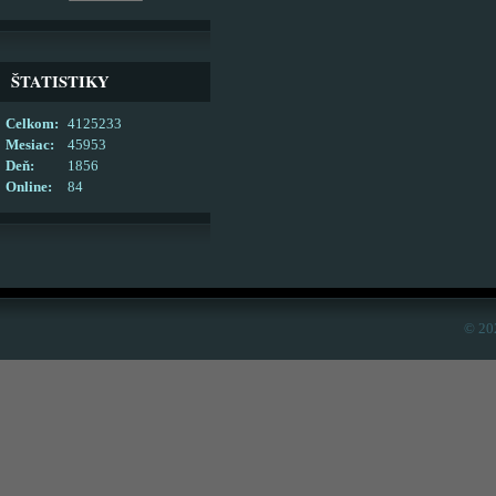
ŠTATISTIKY
Celkom:
4125233
Mesiac:
45953
Deň:
1856
Online:
84
© 20