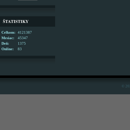
ŠTATISTIKY
Celkom:
4121387
Mesiac:
45347
Deň:
1375
Online:
83
© 20