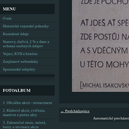
MENU
O nás
Historické vojenské jednotky
Kontaktné údaje
Stanovy, tlačivá, 2 % z dane a
ochrana osobných údajov
Vojaci, KVH a história
Zaujímavé webstránky
Sponzorské subjekty
FOTOALBUM
1. Oficiálne akcie - reenactment
2. Klubové akcie, cvičenia,
← Predchádzajúce
manévre a pietne akty
Automatické precháze
3. Zahraničné misie, múzeá,
burzy a súvisiace akcie