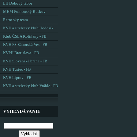
LH Dobový tábor
MHM Pohronský Ruskov
Retro sky team
KVH a strelecký klub Hodošík
Klub ČSĽA Kolíňany - FB
KVH PS Záhorská Ves - FB
KVPH Bratislava - FB
KVH Slovenská brána - FB
KVH Turiec - FB
KVH Liptov - FB
KVH a strelecký klub Vráble - FB
VYHĽADÁVANIE