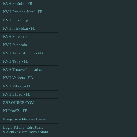
KVH Prašník - FB
KVH Pravda víťazí - FB
KVH Pressburg
KVH Prievidza - FB
KVH Slovensko
KVH Svoboda
KVH Tatranskí vlci - FB
KVH Tatry - FB
KVH Trnavská posádka
KVH Valkýra - FB
KVH Viking - FB
KVH Západ - FB
ZBROJNICE.COM
KHPAaSZ - FB
Kriegsberichter des Heeres
Legis Telum - Združenie
vlastníkov strelných zbraní