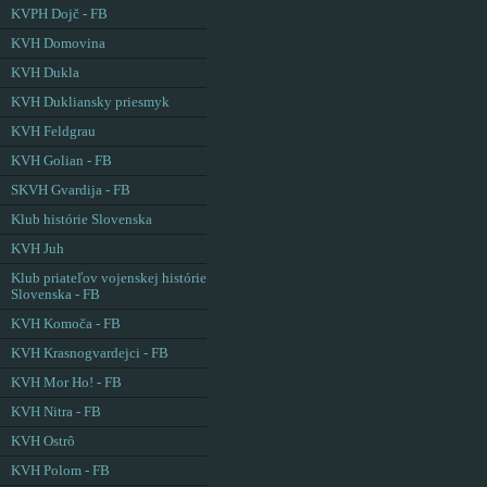
KVPH Dojč - FB
KVH Domovina
KVH Dukla
KVH Dukliansky priesmyk
KVH Feldgrau
KVH Golian - FB
SKVH Gvardija - FB
Klub histórie Slovenska
KVH Juh
Klub priateľov vojenskej histórie
Slovenska - FB
KVH Komoča - FB
KVH Krasnogvardejci - FB
KVH Mor Ho! - FB
KVH Nitra - FB
KVH Ostrô
KVH Polom - FB