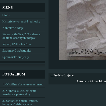
MENU
O nás
Historické vojenské jednotky
Kontaktné údaje
Stanovy, tlačivá, 2 % z dane a
ochrana osobných údajov
Vojaci, KVH a história
Zaujímavé webstránky
Sponzorské subjekty
FOTOALBUM
← Predchádzajúce
Automatické precháze
1. Oficiálne akcie - reenactment
2. Klubové akcie, cvičenia,
manévre a pietne akty
3. Zahraničné misie, múzeá,
burzy a súvisiace akcie