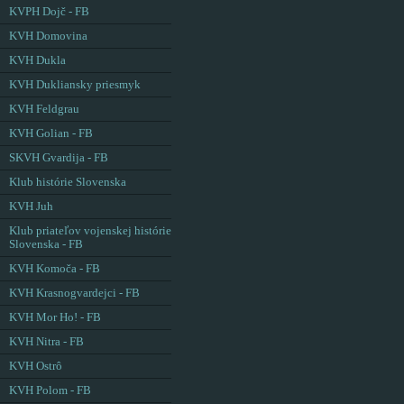
KVPH Dojč - FB
KVH Domovina
KVH Dukla
KVH Dukliansky priesmyk
KVH Feldgrau
KVH Golian - FB
SKVH Gvardija - FB
Klub histórie Slovenska
KVH Juh
Klub priateľov vojenskej histórie
Slovenska - FB
KVH Komoča - FB
KVH Krasnogvardejci - FB
KVH Mor Ho! - FB
KVH Nitra - FB
KVH Ostrô
KVH Polom - FB