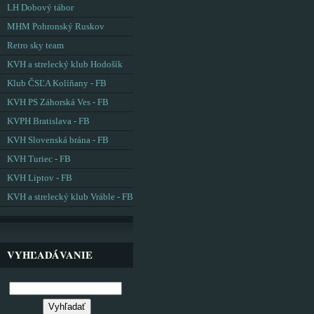
LH Dobový tábor
MHM Pohronský Ruskov
Retro sky team
KVH a strelecký klub Hodošík
Klub ČSĽA Kolíňany - FB
KVH PS Záhorská Ves - FB
KVPH Bratislava - FB
KVH Slovenská brána - FB
KVH Turiec - FB
KVH Liptov - FB
KVH a strelecký klub Vráble - FB
VYHĽADÁVANIE