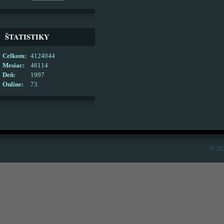
ŠTATISTIKY
Celkom:
4124044
Mesiac:
46114
Deň:
1997
Online:
73
© 20