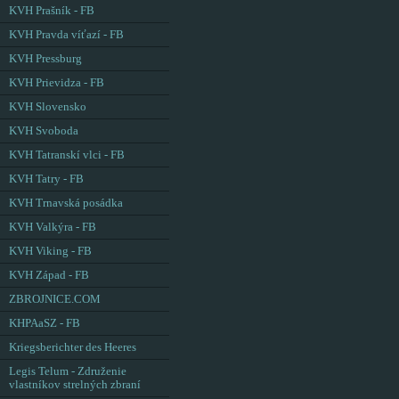
KVH Prašník - FB
KVH Pravda víťazí - FB
KVH Pressburg
KVH Prievidza - FB
KVH Slovensko
KVH Svoboda
KVH Tatranskí vlci - FB
KVH Tatry - FB
KVH Trnavská posádka
KVH Valkýra - FB
KVH Viking - FB
KVH Západ - FB
ZBROJNICE.COM
KHPAaSZ - FB
Kriegsberichter des Heeres
Legis Telum - Združenie
vlastníkov strelných zbraní