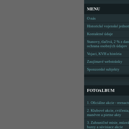
MENU
O nás
Historické vojenské jedno
Kontaktné údaje
Stanovy, tlačivá, 2 % z dan
ochrana osobných údajov
Vojaci, KVH a história
Zaujímavé webstránky
Sponzorské subjekty
FOTOALBUM
1. Oficiálne akcie - reenac
2. Klubové akcie, cvičenia
manévre a pietne akty
3. Zahraničné misie, múzeá
burzy a súvisiace akcie