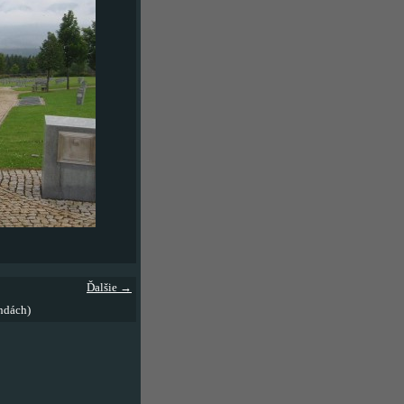
Ďalšie →
ndách)