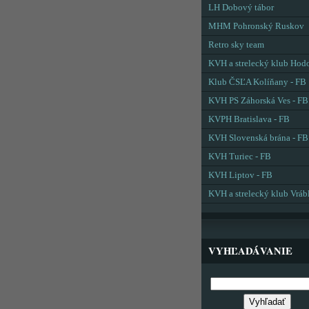
LH Dobový tábor
MHM Pohronský Ruskov
Retro sky team
KVH a strelecký klub Hod
Klub ČSĽA Kolíňany - FB
KVH PS Záhorská Ves - FB
KVPH Bratislava - FB
KVH Slovenská brána - FB
KVH Turiec - FB
KVH Liptov - FB
KVH a strelecký klub Vráb
VYHĽADÁVANIE