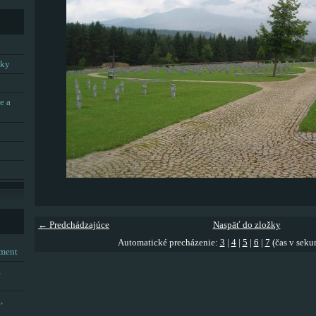
tky
e a
← Predchádzajúce
Naspäť do zložky
Automatické precházenie:
3
|
4
|
5
|
6
|
7
(čas v seku
tment
,
,