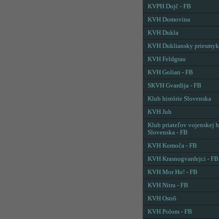
KVPH Dojč - FB
KVH Domovina
KVH Dukla
KVH Dukliansky priesmyk
KVH Feldgrau
KVH Golian - FB
SKVH Gvardija - FB
Klub histórie Slovenska
KVH Juh
Klub priateľov vojenskej h
Slovenska - FB
KVH Komoča - FB
KVH Krasnogvardejci - FB
KVH Mor Ho! - FB
KVH Nitra - FB
KVH Ostrô
KVH Polom - FB