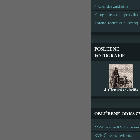
4. Členská základňa
Fotografie zo starých alb
Zbrane, technika a výstroj
POSLEDNÉ
FOTOGRAFIE
4. Členská základňa
OBĽÚBENÉ ODKAZ
**Združenie KVH Sloven
KVH Červená hviezda