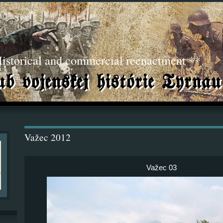
torical and commercial reenactment **
Važec 2012
Važec 03