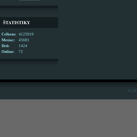
ŠTATISTIKY
Celkom:
4125919
Mesiac:
45681
Deň:
1424
Online:
72
© 20