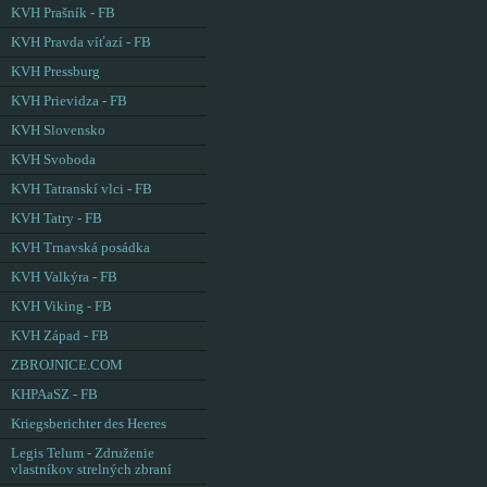
KVH Prašník - FB
KVH Pravda víťazí - FB
KVH Pressburg
KVH Prievidza - FB
KVH Slovensko
KVH Svoboda
KVH Tatranskí vlci - FB
KVH Tatry - FB
KVH Trnavská posádka
KVH Valkýra - FB
KVH Viking - FB
KVH Západ - FB
ZBROJNICE.COM
KHPAaSZ - FB
Kriegsberichter des Heeres
Legis Telum - Združenie
vlastníkov strelných zbraní