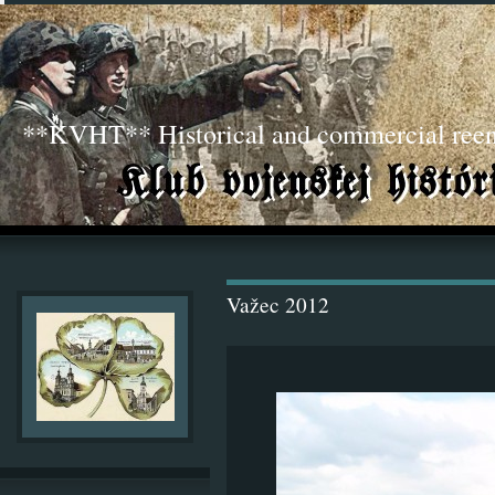
**KVHT** Historical and commercial ree
Važec 2012