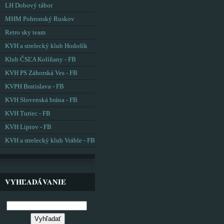
LH Dobový tábor
MHM Pohronský Ruskov
Retro sky team
KVH a strelecký klub Hodošík
Klub ČSĽA Kolíňany - FB
KVH PS Záhorská Ves - FB
KVPH Bratislava - FB
KVH Slovenská brána - FB
KVH Turiec - FB
KVH Liptov - FB
KVH a strelecký klub Vráble - FB
VYHĽADÁVANIE