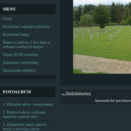
MENU
O nás
Historické vojenské jednotky
Kontaktné údaje
Stanovy, tlačivá, 2 % z dane a
ochrana osobných údajov
Vojaci, KVH a história
Zaujímavé webstránky
Sponzorské subjekty
FOTOALBUM
← Predchádzajúce
Automatické precháze
1. Oficiálne akcie - reenactment
2. Klubové akcie, cvičenia,
manévre a pietne akty
3. Zahraničné misie, múzeá,
burzy a súvisiace akcie