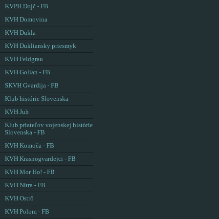
KVPH Dojč - FB
KVH Domovina
KVH Dukla
KVH Dukliansky priesmyk
KVH Feldgrau
KVH Golian - FB
SKVH Gvardija - FB
Klub histórie Slovenska
KVH Juh
Klub priateľov vojenskej histórie
Slovenska - FB
KVH Komoča - FB
KVH Krasnogvardejci - FB
KVH Mor Ho! - FB
KVH Nitra - FB
KVH Ostrô
KVH Polom - FB