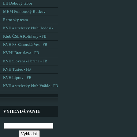
LH Dobový tábor
MHM Pohronský Ruskov
Retro sky team
KVH a strelecký klub Hodošík
Klub ČSĽA Kolíňany - FB
KVH PS Záhorská Ves - FB
KVPH Bratislava - FB
KVH Slovenská brána - FB
KVH Turiec - FB
KVH Liptov - FB
KVH a strelecký klub Vráble - FB
VYHĽADÁVANIE