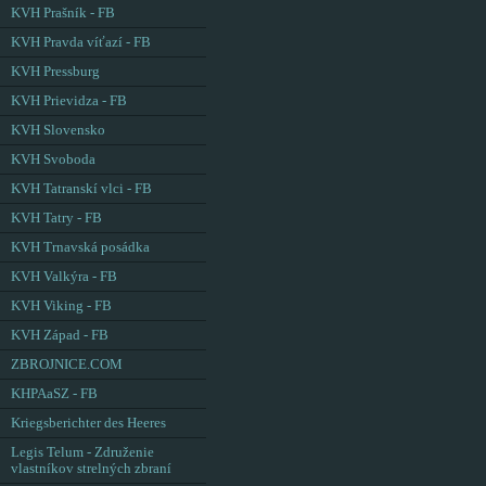
KVH Prašník - FB
KVH Pravda víťazí - FB
KVH Pressburg
KVH Prievidza - FB
KVH Slovensko
KVH Svoboda
KVH Tatranskí vlci - FB
KVH Tatry - FB
KVH Trnavská posádka
KVH Valkýra - FB
KVH Viking - FB
KVH Západ - FB
ZBROJNICE.COM
KHPAaSZ - FB
Kriegsberichter des Heeres
Legis Telum - Združenie
vlastníkov strelných zbraní