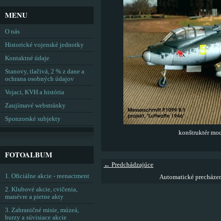
MENU
O nás
Historické vojenské jednotky
Kontaktné údaje
Stanovy, tlačivá, 2 % z dane a
ochrana osobných údajov
Vojaci, KVH a história
Zaujímavé webstránky
Sponzorské subjekty
konštruktér m
FOTOALBUM
← Predchádzajúce
1. Oficiálne akcie - reenactment
Automatické precháze
2. Klubové akcie, cvičenia,
manévre a pietne akty
3. Zahraničné misie, múzeá,
burzy a súvisiace akcie