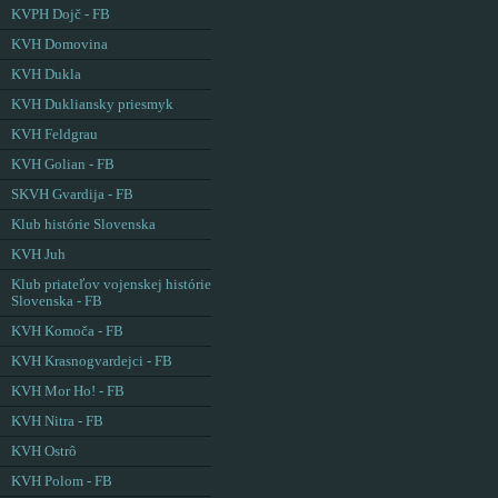
KVPH Dojč - FB
KVH Domovina
KVH Dukla
KVH Dukliansky priesmyk
KVH Feldgrau
KVH Golian - FB
SKVH Gvardija - FB
Klub histórie Slovenska
KVH Juh
Klub priateľov vojenskej histórie
Slovenska - FB
KVH Komoča - FB
KVH Krasnogvardejci - FB
KVH Mor Ho! - FB
KVH Nitra - FB
KVH Ostrô
KVH Polom - FB