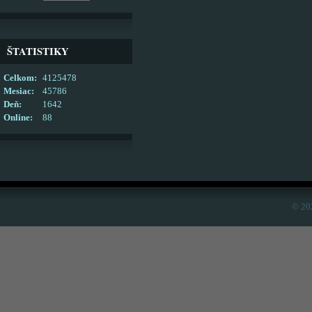
ŠTATISTIKY
Celkom:
4125478
Mesiac:
45786
Deň:
1642
Online:
88
© 20