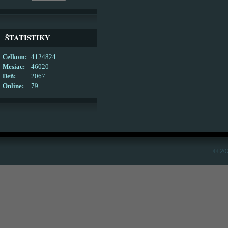
ŠTATISTIKY
Celkom:
4124824
Mesiac:
46020
Deň:
2067
Online:
79
© 20