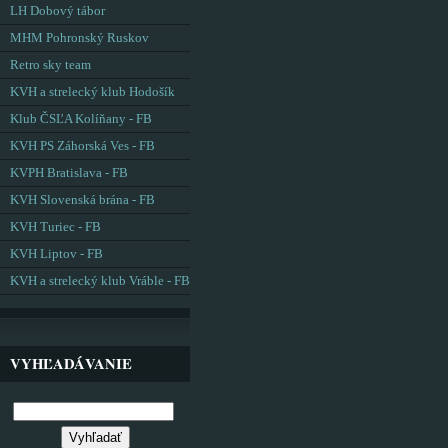
LH Dobový tábor
MHM Pohronský Ruskov
Retro sky team
KVH a strelecký klub Hodošík
Klub ČSĽA Kolíňany - FB
KVH PS Záhorská Ves - FB
KVPH Bratislava - FB
KVH Slovenská brána - FB
KVH Turiec - FB
KVH Liptov - FB
KVH a strelecký klub Vráble - FB
VYHĽADÁVANIE