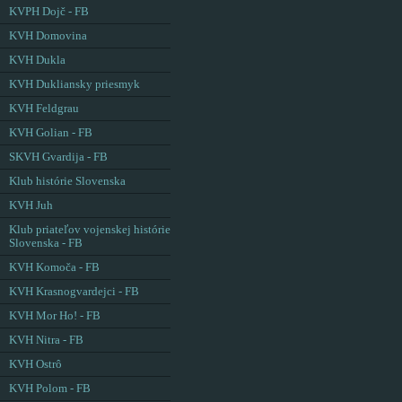
KVPH Dojč - FB
KVH Domovina
KVH Dukla
KVH Dukliansky priesmyk
KVH Feldgrau
KVH Golian - FB
SKVH Gvardija - FB
Klub histórie Slovenska
KVH Juh
Klub priateľov vojenskej histórie
Slovenska - FB
KVH Komoča - FB
KVH Krasnogvardejci - FB
KVH Mor Ho! - FB
KVH Nitra - FB
KVH Ostrô
KVH Polom - FB