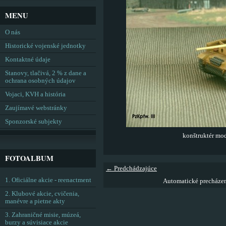
MENU
O nás
Historické vojenské jednotky
Kontaktné údaje
Stanovy, tlačivá, 2 % z dane a
ochrana osobných údajov
Vojaci, KVH a história
Zaujímavé webstránky
Sponzorské subjekty
konštruktér m
FOTOALBUM
← Predchádzajúce
1. Oficiálne akcie - reenactment
Automatické precháze
2. Klubové akcie, cvičenia,
manévre a pietne akty
3. Zahraničné misie, múzeá,
burzy a súvisiace akcie