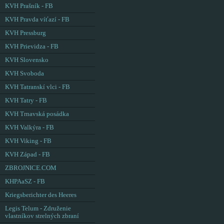
KVH Prašník - FB
KVH Pravda víťazí - FB
KVH Pressburg
KVH Prievidza - FB
KVH Slovensko
KVH Svoboda
KVH Tatranskí vlci - FB
KVH Tatry - FB
KVH Trnavská posádka
KVH Valkýra - FB
KVH Viking - FB
KVH Západ - FB
ZBROJNICE.COM
KHPAaSZ - FB
Kriegsberichter des Heeres
Legis Telum - Združenie
vlastníkov strelných zbraní