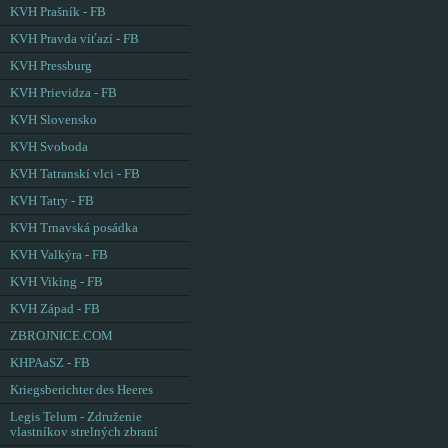
KVH Prašník - FB
KVH Pravda víťazí - FB
KVH Pressburg
KVH Prievidza - FB
KVH Slovensko
KVH Svoboda
KVH Tatranskí vlci - FB
KVH Tatry - FB
KVH Trnavská posádka
KVH Valkýra - FB
KVH Viking - FB
KVH Západ - FB
ZBROJNICE.COM
KHPAaSZ - FB
Kriegsberichter des Heeres
Legis Telum - Združenie
vlastníkov strelných zbraní