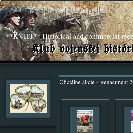
**KVHT** Historical and commercial ree
Oficiálne akcie - reenactment 