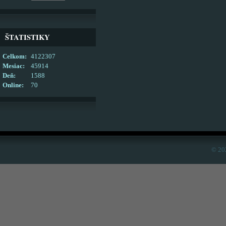
ŠTATISTIKY
Celkom:
4122307
Mesiac:
45914
Deň:
1588
Online:
70
© 20