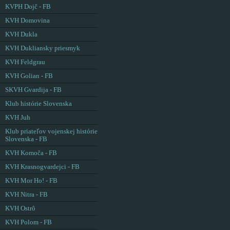
KVPH Dojč - FB
KVH Domovina
KVH Dukla
KVH Dukliansky priesmyk
KVH Feldgrau
KVH Golian - FB
SKVH Gvardija - FB
Klub histórie Slovenska
KVH Juh
Klub priateľov vojenskej histórie
Slovenska - FB
KVH Komoča - FB
KVH Krasnogvardejci - FB
KVH Mor Ho! - FB
KVH Nitra - FB
KVH Ostrô
KVH Polom - FB