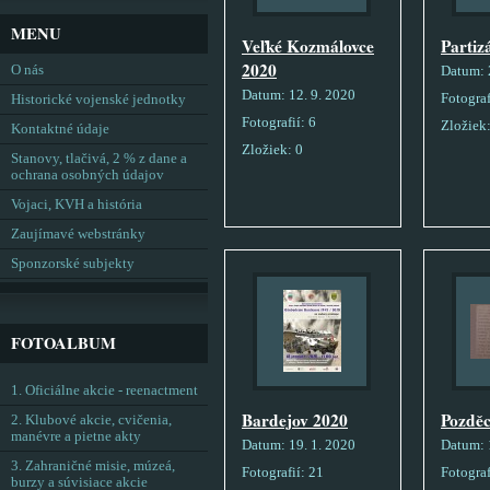
MENU
Veľké Kozmálovce
Partiz
2020
O nás
Datum:
Datum:
12. 9. 2020
Fotograf
Historické vojenské jednotky
Fotografií:
6
Zložiek
Kontaktné údaje
Zložiek:
0
Stanovy, tlačivá, 2 % z dane a
ochrana osobných údajov
Vojaci, KVH a história
Zaujímavé webstránky
Sponzorské subjekty
FOTOALBUM
1. Oficiálne akcie - reenactment
Bardejov 2020
Pozdě
2. Klubové akcie, cvičenia,
manévre a pietne akty
Datum:
19. 1. 2020
Datum:
3. Zahraničné misie, múzeá,
Fotografií:
21
Fotograf
burzy a súvisiace akcie