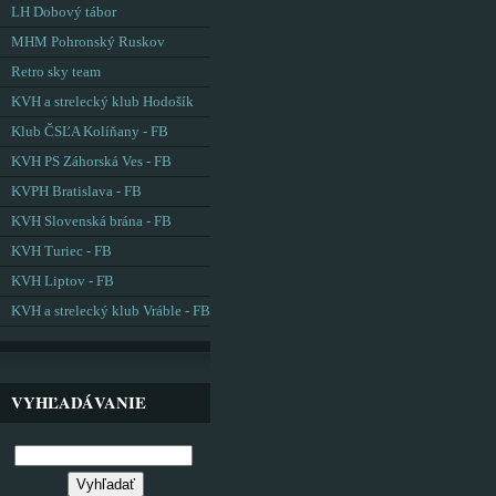
LH Dobový tábor
MHM Pohronský Ruskov
Retro sky team
KVH a strelecký klub Hodošík
Klub ČSĽA Kolíňany - FB
KVH PS Záhorská Ves - FB
KVPH Bratislava - FB
KVH Slovenská brána - FB
KVH Turiec - FB
KVH Liptov - FB
KVH a strelecký klub Vráble - FB
VYHĽADÁVANIE